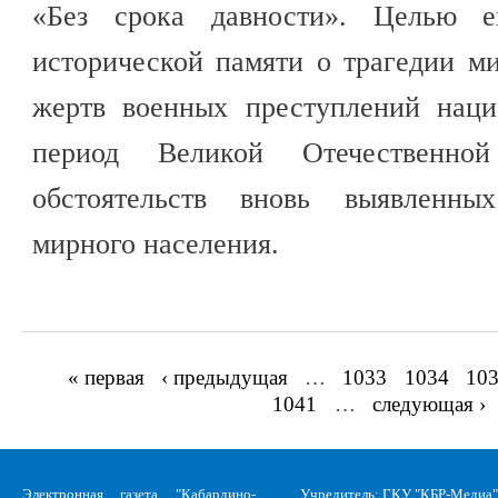
«Без срока давности». Целью ег
исторической памяти о трагедии м
жертв военных преступлений наци
период Великой Отечественной
обстоятельств вновь выявленны
мирного населения.
« первая
‹ предыдущая
…
1033
1034
10
Страницы
1041
…
следующая ›
Электронная газета "Кабардино-
Учредитель: ГКУ "КБР-Медиа"