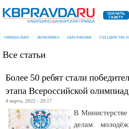
Пе
ос
Электронная газета "Кабардино-
со
Балкарская правда"
ОФИЦИАЛЬНО
ЭКОНОМИКА
ОБРАЗОВАНИЕ
ГОД ЕДИНСТВА 
Главное меню
Все статьи
Более 50 ребят стали победите
этапа Всероссийской олимпиа
4 марта, 2022 - 20:17
В Министерстве 
делам молодё