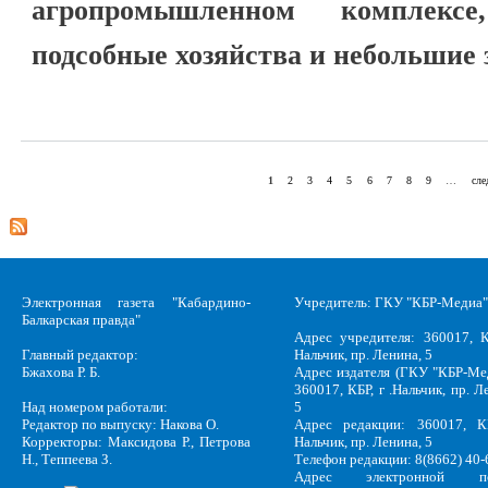
агропромышленном комплекс
подсобные хозяйства и небольшие 
1
2
3
4
5
6
7
8
9
…
сле
Страницы
Электронная газета "Кабардино-
Учредитель: ГКУ "КБР-Медиа"
Балкарская правда"
Адрес учредителя: 360017, К
Главный редактор:
Нальчик, пр. Ленина, 5
Бжахова Р. Б.
Адрес издателя (ГКУ "КБР-Ме
360017, КБР, г .Нальчик, пр. Л
Над номером работали:
5
Редактор по выпуску: Накова О.
Адрес редакции: 360017, КБ
Корректоры: Максидова Р., Петрова
Нальчик, пр. Ленина, 5
Н., Теппеева З.
Телефон редакции: 8(8662) 40-
Адрес электронной по