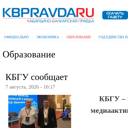
Пе
ос
Электронная газета "Кабардино-
со
Балкарская правда"
ОФИЦИАЛЬНО
ЭКОНОМИКА
ОБРАЗОВАНИЕ
ГОД ЕДИНСТВА 
Главное меню
Образование
КБГУ сообщает
7 августа, 2026 - 10:17
КБГУ – 
медиаакти