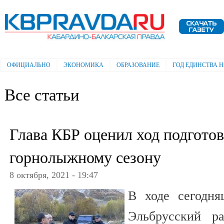
Пе
ос
Электронная газета "Кабардино-
со
Балкарская правда"
ОФИЦИАЛЬНО
ЭКОНОМИКА
ОБРАЗОВАНИЕ
ГОД ЕДИНСТВА 
Главное меню
Все статьи
Глава КБР оценил ход подгото
горнолыжному сезону
8 октября, 2021 - 19:47
В ходе сегодня
Эльбрусский р