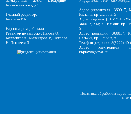
Электронная газета "Кабардино-
Учредитель: ГКУ "КБР-Медиа"
Балкарская правда"
Адрес учредителя: 360017, К
Главный редактор:
Нальчик, пр. Ленина, 5
Бжахова Р. Б.
Адрес издателя (ГКУ "КБР-Ме
360017, КБР, г .Нальчик, пр. Л
Над номером работали:
5
Редактор по выпуску: Накова О.
Адрес редакции: 360017, КБ
Корректоры: Максидова Р., Петрова
Нальчик, пр. Ленина, 5
Н., Теппеева З.
Телефон редакции: 8(8662) 40-
Адрес электронной по
kbpravda@mail.ru
Политика обработки персон
KBP
C