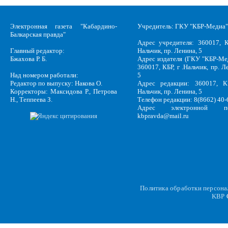
Страницы
Электронная газета "Кабардино-
Учредитель: ГКУ "КБР-Медиа"
Балкарская правда"
Адрес учредителя: 360017, К
Главный редактор:
Нальчик, пр. Ленина, 5
Бжахова Р. Б.
Адрес издателя (ГКУ "КБР-Ме
360017, КБР, г .Нальчик, пр. Л
Над номером работали:
5
Редактор по выпуску: Накова О.
Адрес редакции: 360017, КБ
Корректоры: Максидова Р., Петрова
Нальчик, пр. Ленина, 5
Н., Теппеева З.
Телефон редакции: 8(8662) 40-
Адрес электронной по
kbpravda@mail.ru
Политика обработки персон
KBP
C