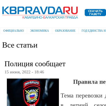
Пе
ос
Электронная газета "Кабардино-
со
Балкарская правда"
ОФИЦИАЛЬНО
ЭКОНОМИКА
ОБРАЗОВАНИЕ
ГОД ЕДИНСТВА 
Главное меню
Все статьи
Полиция сообщает
15 июня, 2022 - 18:46
Правила пе
Тема перевозки 
в летний сезо