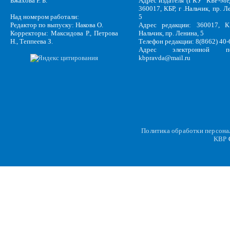
Бжахова Р. Б.
Адрес издателя (ГКУ "КБР-Ме
360017, КБР, г .Нальчик, пр. Л
Над номером работали:
5
Редактор по выпуску: Накова О.
Адрес редакции: 360017, КБ
Корректоры: Максидова Р., Петрова
Нальчик, пр. Ленина, 5
Н., Теппеева З.
Телефон редакции: 8(8662) 40-
Адрес электронной по
kbpravda@mail.ru
Политика обработки персон
KBP
C