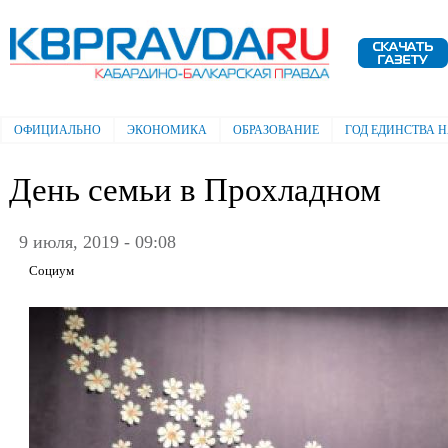
Пе
ос
Электронная газета "Кабардино-
со
Балкарская правда"
ОФИЦИАЛЬНО
ЭКОНОМИКА
ОБРАЗОВАНИЕ
ГОД ЕДИНСТВА 
Главное меню
День семьи в Прохладном
9 июля, 2019 - 09:08
Социум