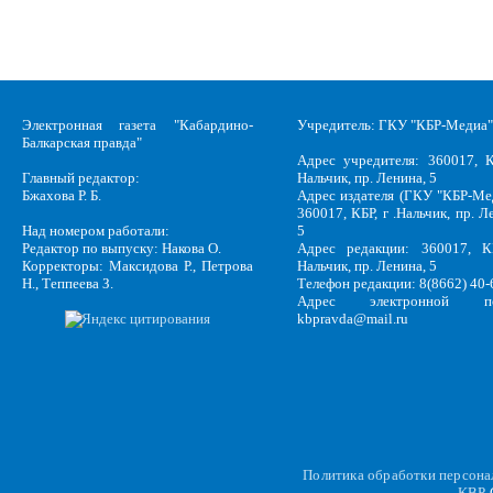
Электронная газета "Кабардино-
Учредитель: ГКУ "КБР-Медиа"
Балкарская правда"
Адрес учредителя: 360017, К
Главный редактор:
Нальчик, пр. Ленина, 5
Бжахова Р. Б.
Адрес издателя (ГКУ "КБР-Ме
360017, КБР, г .Нальчик, пр. Л
Над номером работали:
5
Редактор по выпуску: Накова О.
Адрес редакции: 360017, КБ
Корректоры: Максидова Р., Петрова
Нальчик, пр. Ленина, 5
Н., Теппеева З.
Телефон редакции: 8(8662) 40-
Адрес электронной по
kbpravda@mail.ru
Политика обработки персон
KBP
C