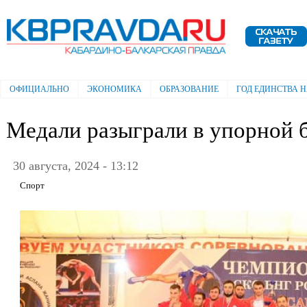
Пе
ос
Электронная газета "Кабардино-
со
Балкарская правда"
ОФИЦИАЛЬНО
ЭКОНОМИКА
ОБРАЗОВАНИЕ
ГОД ЕДИНСТВА 
Главное меню
Медали разыграли в упорной 
30 августа, 2024 - 13:12
Спорт