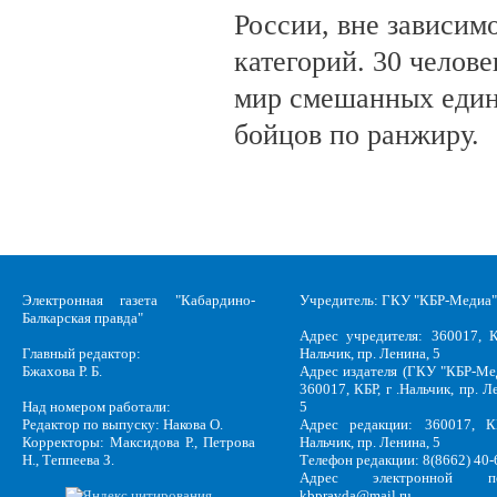
России, вне зависим
категорий. 30 челов
мир смешанных един
бойцов по ранжиру.
Электронная газета "Кабардино-
Учредитель: ГКУ "КБР-Медиа"
Балкарская правда"
Адрес учредителя: 360017, К
Главный редактор:
Нальчик, пр. Ленина, 5
Бжахова Р. Б.
Адрес издателя (ГКУ "КБР-Ме
360017, КБР, г .Нальчик, пр. Л
Над номером работали:
5
Редактор по выпуску: Накова О.
Адрес редакции: 360017, КБ
Корректоры: Максидова Р., Петрова
Нальчик, пр. Ленина, 5
Н., Теппеева З.
Телефон редакции: 8(8662) 40-
Адрес электронной по
kbpravda@mail.ru