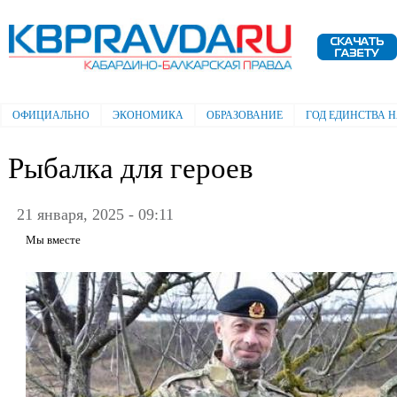
Пе
ос
Электронная газета "Кабардино-
со
Балкарская правда"
ОФИЦИАЛЬНО
ЭКОНОМИКА
ОБРАЗОВАНИЕ
ГОД ЕДИНСТВА 
Главное меню
Рыбалка для героев
21 января, 2025 - 09:11
Мы вместе