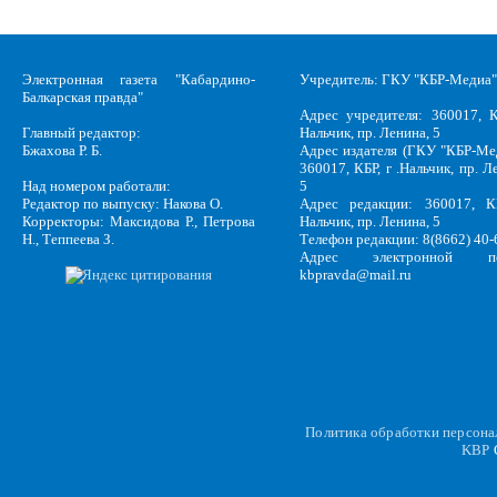
Электронная газета "Кабардино-
Учредитель: ГКУ "КБР-Медиа"
Балкарская правда"
Адрес учредителя: 360017, К
Главный редактор:
Нальчик, пр. Ленина, 5
Бжахова Р. Б.
Адрес издателя (ГКУ "КБР-Ме
360017, КБР, г .Нальчик, пр. Л
Над номером работали:
5
Редактор по выпуску: Накова О.
Адрес редакции: 360017, КБ
Корректоры: Максидова Р., Петрова
Нальчик, пр. Ленина, 5
Н., Теппеева З.
Телефон редакции: 8(8662) 40-
Адрес электронной по
kbpravda@mail.ru
Политика обработки персон
KBP
C