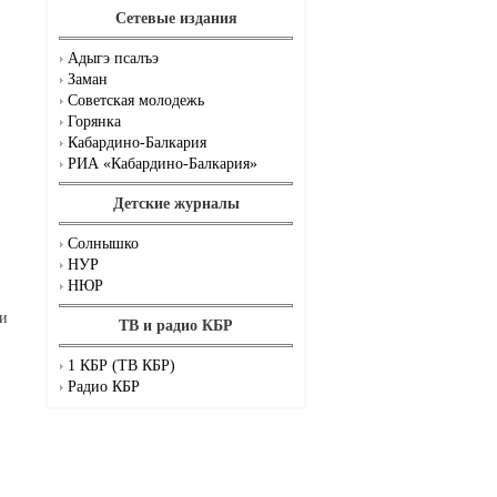
Сетевые издания
Адыгэ псалъэ
Заман
Советская молодежь
Горянка
Кабардино-Балкария
РИА «Кабардино-Балкария»
Детские журналы
Солнышко
НУР
НЮР
 и
ТВ и радио КБР
1 КБР (ТВ КБР)
Радио КБР