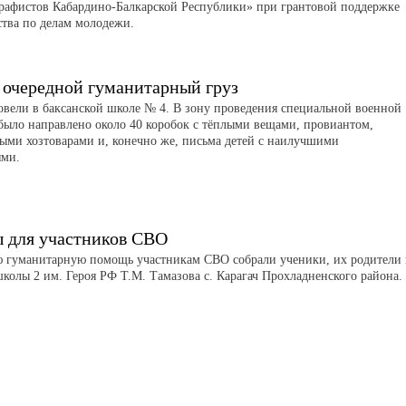
рафистов Кабардино-Балкарской Республики» при грантовой поддержке
тва по делам молодежи.
 очередной гуманитарный груз
вели в баксанской школе № 4. В зону проведения специальной военной
было направлено около 40 коробок с тёплыми вещами, провиантом,
ыми хозтоварами и, конечно же, письма детей с наилучшими
ями.
 для участников СВО
 гуманитарную помощь участникам СВО собрали ученики, их родители
школы 2 им. Героя РФ Т.М. Тамазова с. Карагач Прохладненского района.