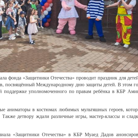
ала фонда «Защитники Отечества» проводит праздник для дете
в, посвящённый Международному дню защиты детей. В этом г
й поддержке уполномоченного по правам ребёнка в КБР Ам
лые аниматоры в костюмах любимых мультяшных героев, кото
. Также детвору ждали различные игры, мастер-классы и слад
лиала «Защитники Отечества» в КБР Муаед Дадов анонсиро