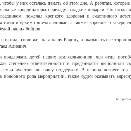
, чтобы у них осталась память об этом дне. А ребятам, которые
циальные координаторы передадут сладкие подарки. Он поздра
аздником, пожелал крепкого здоровья и счастливого детст
тиями и яркими впечатлениями, а также скорейшего заверше
бедой наших бойцов.
, кто отдал свою жизнь за нашу Родину, и оказывать всесторон
уаед Алиевич.
м поддержать детей наших земляков-воинов, чьи отцы погиб
кой степенью ответственности и преданности выполнили с
 семьи чувствовали нашу поддержку. В период летнего отд
а подобного рода мероприятий, также будем оказывать адрес
63 просмо