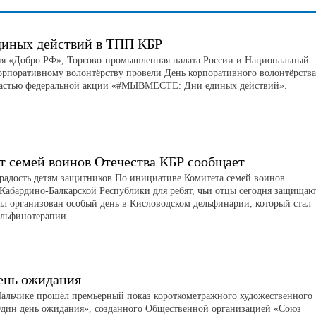
диных действий в ТПП КБР
я «Добро.РФ», Торгово-промышленная палата России и Национальный
корпоративному волонтёрству провели День корпоративного волонтёрства
астью федеральной акции «#МЫВМЕСТЕ: Дни единых действий».
т семей воинов Отечества КБР сообщает
радость детям защитников По инициативе Комитета семей воинов
 Кабардино-Балкарской Республики для ребят, чьи отцы сегодня защищаю
ыл организован особый день в Кисловодском дельфинарии, который стал
ельфинотерапии.
ень ожидания
Нальчике прошёл премьерный показ короткометражного художественного
дин день ожидания», созданного Общественной организацией «Союз