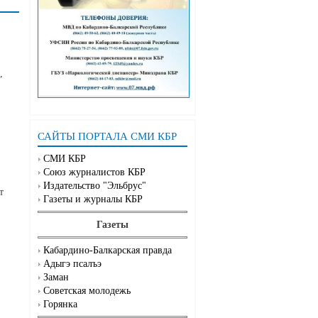
,
САЙТЫ ПОРТАЛА СМИ КБР
СМИ КБР
Союз журналистов КБР
Издательство "Эльбрус"
т
Газеты и журналы КБР
Газеты
Кабардино-Балкарская правда
Адыгэ псалъэ
Заман
Советская молодежь
Горянка