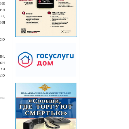
 не
вил
ва,
ния
нюю
ли,
вой
ыха
ную
тра