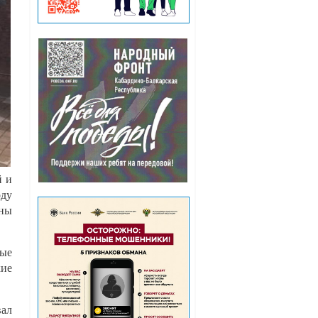
й и
оду
ины
рые
кие
вал