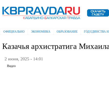
Пе
ос
Электронная газета "Кабардино-
со
Балкарская правда"
ОФИЦИАЛЬНО
ЭКОНОМИКА
ОБРАЗОВАНИЕ
ГОД ЕДИНСТВА 
Главное меню
Казачья архистратига Михаил
2 июня, 2025 - 14:01
Видео