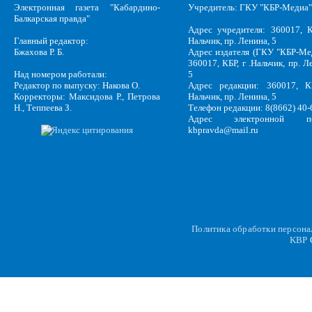
Электронная газета "Кабардино-
Учредитель: ГКУ "КБР-Медиа"
Балкарская правда"
Адрес учредителя: 360017, К
Главный редактор:
Нальчик, пр. Ленина, 5
Бжахова Р. Б.
Адрес издателя (ГКУ "КБР-Ме
360017, КБР, г .Нальчик, пр. Л
Над номером работали:
5
Редактор по выпуску: Накова О.
Адрес редакции: 360017, КБ
Корректоры: Максидова Р., Петрова
Нальчик, пр. Ленина, 5
Н., Теппеева З.
Телефон редакции: 8(8662) 40-
Адрес электронной по
kbpravda@mail.ru
Политика обработки персон
KBP
C