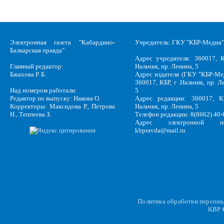
Электронная газета "Кабардино-
Учредитель: ГКУ "КБР-Медиа"
Балкарская правда"
Адрес учредителя: 360017, К
Главный редактор:
Нальчик, пр. Ленина, 5
Бжахова Р. Б.
Адрес издателя (ГКУ "КБР-Ме
360017, КБР, г .Нальчик, пр. Л
Над номером работали:
5
Редактор по выпуску: Накова О.
Адрес редакции: 360017, КБ
Корректоры: Максидова Р., Петрова
Нальчик, пр. Ленина, 5
Н., Теппеева З.
Телефон редакции: 8(8662) 40-
Адрес электронной по
kbpravda@mail.ru
Политика обработки персон
KBP
C