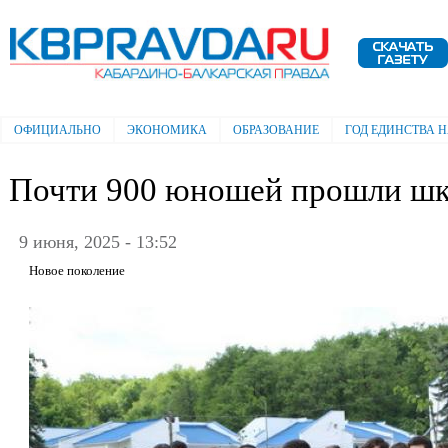
Пе
ос
Электронная газета "Кабардино-
со
Балкарская правда"
ОФИЦИАЛЬНО
ЭКОНОМИКА
ОБРАЗОВАНИЕ
ГОД ЕДИНСТВА 
Главное меню
Почти 900 юношей прошли шк
9 июня, 2025 - 13:52
Новое поколение