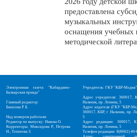
2026 году детской шк
предоставлена субси
музыкальных инстру
оснащения учебных 
методической литера
Электронная газета "Кабардино-
Учредитель: ГКУ "КБР-Медиа"
Балкарская правда"
Адрес учредителя: 360017, К
Главный редактор:
Нальчик, пр. Ленина, 5
Бжахова Р. Б.
Адрес издателя (ГКУ "КБР-Ме
360017, КБР, г .Нальчик, пр. Л
Над номером работали:
5
Редактор по выпуску: Накова О.
Адрес редакции: 360017, КБ
Корректоры: Максидова Р., Петрова
Нальчик, пр. Ленина, 5
Н., Теппеева З.
Телефон редакции: 8(8662) 40-
Адрес электронной по