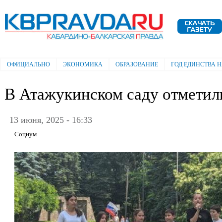
Пе
ос
Электронная газета "Кабардино-
со
Балкарская правда"
ОФИЦИАЛЬНО
ЭКОНОМИКА
ОБРАЗОВАНИЕ
ГОД ЕДИНСТВА 
Главное меню
В Атажукинском саду отметил
13 июня, 2025 - 16:33
Социум