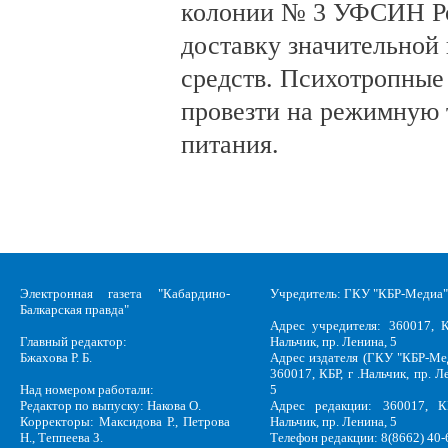
колонии № 3 УФСИН Ро
доставку значительной
средств. Психотропные
провезти на режимную 
питания.
Электронная газета "Кабардино-
Учредитель: ГКУ "КБР-Медиа"
Балкарская правда"
Адрес учредителя: 360017, К
Главный редактор:
Нальчик, пр. Ленина, 5
Бжахова Р. Б.
Адрес издателя (ГКУ "КБР-Ме
360017, КБР, г .Нальчик, пр. Л
Над номером работали:
5
Редактор по выпуску: Накова О.
Адрес редакции: 360017, КБ
Корректоры: Максидова Р., Петрова
Нальчик, пр. Ленина, 5
Н., Теппеева З.
Телефон редакции: 8(8662) 40-