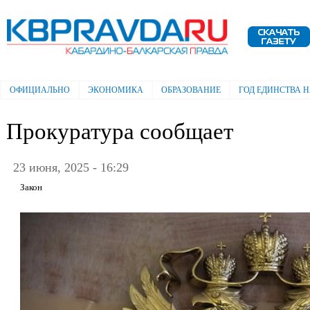
Пе
ос
Электронная газета "Кабардино-
со
Балкарская правда"
ОФИЦИАЛЬНО
ЭКОНОМИКА
ОБРАЗОВАНИЕ
ГОД ЕДИНСТВА 
Главное меню
Прокуратура сообщает
23 июня, 2025 - 16:29
Закон