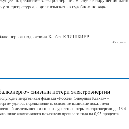
текущее потребление электроэнергии. В случае нарушения дан
у энергоресурса, а долг взыскать в судебном порядке.
ббалкэнерго» подготовил Казбек КЛИШБИЕВ
45 просмот
балкэнерго» снизили потери электроэнергии
 полугодие энергетикам филиала «Россети Северный Кавказ» –
нерго» удалось перевыполнить основные плановые показатели
твенной деятельности и снизить уровень потерь электроэнергии до 18,4
что ниже аналогичного показателя прошлого года на 0,95 процента.