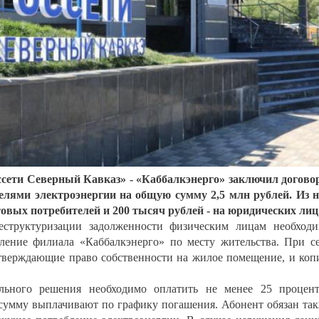
сети Северный Кавказ» - «Каббалкэнерго» заключил догов
телями электроэнергии на общую сумму 2,5 млн рублей. Из 
товых потребителей и 200 тысяч рублей - на юридических лиц
руктуризации задолженности физическим лицам необходи
еление филиала «Каббалкэнерго» по месту жительства. При с
тверждающие право собственности на жилое помещение, и ко
ого решения необходимо оплатить не менее 25 процент
 сумму выплачивают по графику погашения. Абонент обязан та