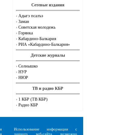
Сетевые издания
Адыгэ псалъэ
Заман
Советская молодежь
Горянка
Кабардино-Балкария
РИА «Кабардино-Балкария»
Детские журналы
Солнышко
НУР
НЮР
ТВ и радио КБР
1 КБР (ТВ КБР)
Радио КБР
я
Использование информации с
я
данного веб-сайта возможно