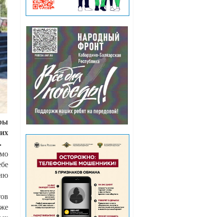
оры
них
.
мо
ебе
пию
ов
кже