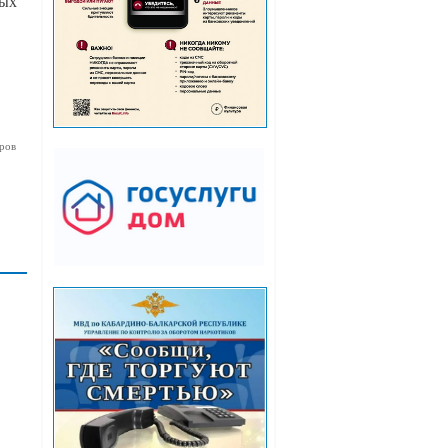
ных
ров