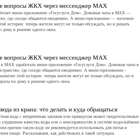
е вопросы ЖКХ через мессенджер MAX
отает мини-приложение «Госуслуги Дом». Домовые чаты в MAX —
тво, где соседи общаются ежедневно. А мини-приложение — логичное
той истории: теперь жители могут не только обсуждать, но и решать
о дому в режиме одного окна.
е вопросы ЖКХ через мессенджер MAX
я в MAX заработало мини-приложение «Госуслуги Дом». Домовые чаты в
странство, где соседи общаются ежедневно. А мини-приложение -
азвитие этой истории: теперь жители могут не только обсуждать, но и
просы по дому в режиме одного окна.
вода из крана: что делать и куда обращаться
утная вода с неприятным запахом или привкусом может свидетельствоват
 ухудшении качества воды или о неисправностях в системе водоснабжен
ния причин такую воду не рекомендуется использовать для питья и
ения пищи. Рассказываем, как действовать в такой ситуации.