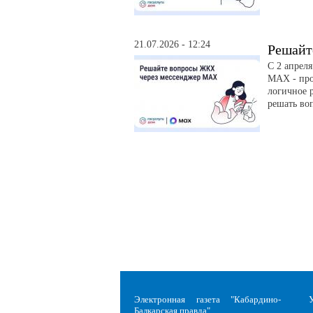
21.07.2026 - 12:24
Решайт
С 2 апрел
MAX - про
логичное р
решать во
Электронная газета "Кабардино-
Балкарская правда"