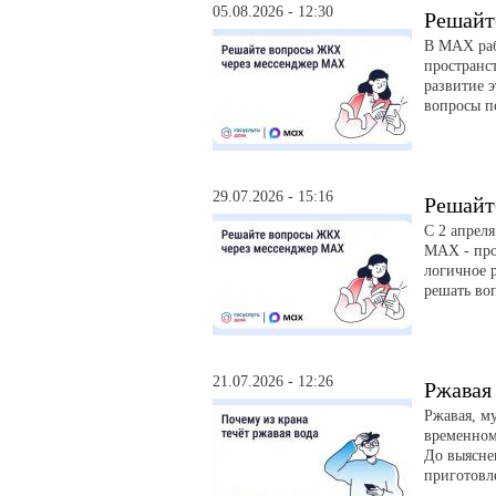
05.08.2026 - 12:30
Решайт
В MAX раб
пространс
развитие э
вопросы п
29.07.2026 - 15:16
Решайт
С 2 апрел
MAX - про
логичное р
решать во
21.07.2026 - 12:26
Ржавая 
Ржавая, м
временном
До выясне
приготовл