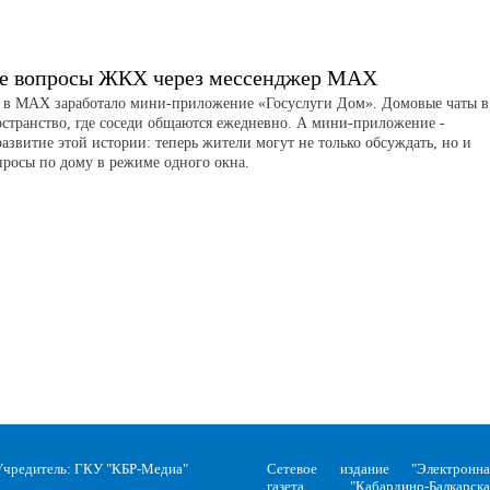
е вопросы ЖКХ через мессенджер MAX
я в MAX заработало мини-приложение «Госуслуги Дом». Домовые чаты в
странство, где соседи общаются ежедневно. А мини-приложение -
азвитие этой истории: теперь жители могут не только обсуждать, но и
просы по дому в режиме одного окна.
Учредитель: ГКУ "КБР-Медиа"
Сетевое издание "Электронна
газета "Кабардино-Балкарска