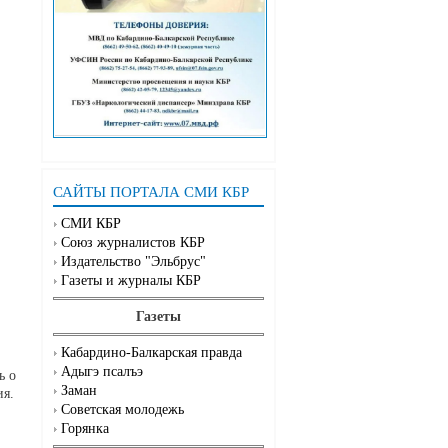
САЙТЫ ПОРТАЛА СМИ КБР
СМИ КБР
Союз журналистов КБР
Издательство "Эльбрус"
Газеты и журналы КБР
Газеты
Кабардино-Балкарская правда
Адыгэ псалъэ
ь о
Заман
ия.
Советская молодежь
Горянка