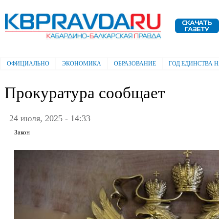
Пе
ос
Электронная газета "Кабардино-
со
Балкарская правда"
ОФИЦИАЛЬНО
ЭКОНОМИКА
ОБРАЗОВАНИЕ
ГОД ЕДИНСТВА 
Главное меню
Прокуратура сообщает
24 июля, 2025 - 14:33
Закон