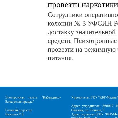
провезти наркотик
Сотрудники оперативно
колонии № 3 УФСИН Ро
доставку значительной
средств. Психотропные
провезти на режимную 
питания.
Электронная газета "Кабардино-
Учредитель: ГКУ "КБР-Медиа"
Балкарская правда"
Адрес учредителя: 360017, К
Главный редактор:
Нальчик, пр. Ленина, 5
Бжахова Р. Б.
Адрес издателя (ГКУ "КБР-Ме