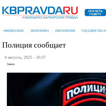
Пе
ос
Электронная газета "Кабардино-
со
Балкарская правда"
ОФИЦИАЛЬНО
ЭКОНОМИКА
ОБРАЗОВАНИЕ
ГОД ЕДИНСТВА 
Главное меню
Полиция сообщает
4 августа, 2025 - 10:37
Закон