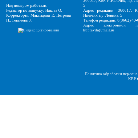
360017, КБР, г .Нальчик, пр. Л
Над номером работали:
5
Редактор по выпуску: Накова О.
Адрес редакции: 360017, КБ
Корректоры: Максидова Р., Петрова
Нальчик, пр. Ленина, 5
Н., Теппеева З.
Телефон редакции: 8(8662) 40-
Адрес электронной по
kbpravda@mail.ru
Политика обработки персон
KBP
C