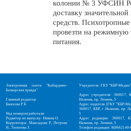
колонии № 3 УФСИН Ро
доставку значительной
средств. Психотропные
провезти на режимную 
питания.
Электронная газета "Кабардино-
Учредитель: ГКУ "КБР-Медиа"
Балкарская правда"
Адрес учредителя: 360017, К
Главный редактор:
Нальчик, пр. Ленина, 5
Бжахова Р. Б.
Адрес издателя (ГКУ "КБР-Ме
360017, КБР, г .Нальчик, пр. Л
Над номером работали:
5
Редактор по выпуску: Накова О.
Адрес редакции: 360017, КБ
Корректоры: Максидова Р., Петрова
Нальчик, пр. Ленина, 5
Н., Теппеева З.
Телефон редакции: 8(8662) 40-