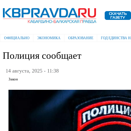
Пе
ос
Электронная газета "Кабардино-
со
Балкарская правда"
ОФИЦИАЛЬНО
ЭКОНОМИКА
ОБРАЗОВАНИЕ
ГОД ЕДИНСТВА 
Главное меню
Полиция сообщает
14 августа, 2025 - 11:38
Закон