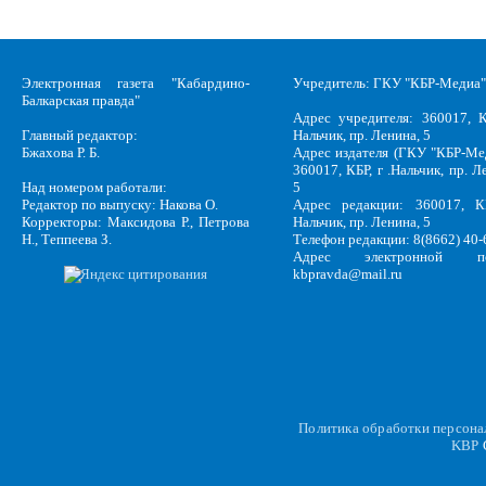
Электронная газета "Кабардино-
Учредитель: ГКУ "КБР-Медиа"
Балкарская правда"
Адрес учредителя: 360017, К
Главный редактор:
Нальчик, пр. Ленина, 5
Бжахова Р. Б.
Адрес издателя (ГКУ "КБР-Ме
360017, КБР, г .Нальчик, пр. Л
Над номером работали:
5
Редактор по выпуску: Накова О.
Адрес редакции: 360017, КБ
Корректоры: Максидова Р., Петрова
Нальчик, пр. Ленина, 5
Н., Теппеева З.
Телефон редакции: 8(8662) 40-
Адрес электронной по
kbpravda@mail.ru
Политика обработки персон
KBP
C