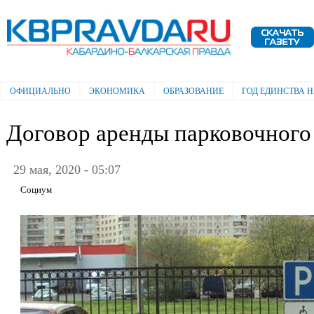
Пе
ос
Электронная газета "Кабардино-
со
Балкарская правда"
ОФИЦИАЛЬНО
ЭКОНОМИКА
ОБРАЗОВАНИЕ
ГОД ЕДИНСТВА 
Главное меню
Договор аренды парковочного
29 мая, 2020 - 05:07
Социум