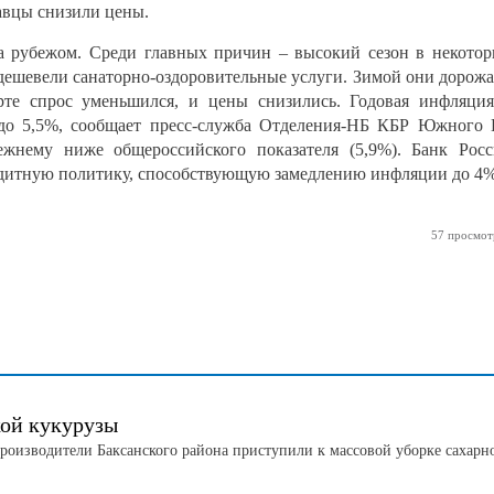
давцы снизили цены.
а рубежом. Среди главных причин – высокий сезон в некото
одешевели санаторно‑оздоровительные услуги. Зимой они дорож
арте спрос уменьшился, и цены снизились. Годовая инфляци
 до 5,5%, сообщает пресс-служба Отделения-НБ КБР Южного
ежнему ниже общероссийского показателя (5,9%). Банк Рос
дитную политику, способствующую замедлению инфляции до 4%
57 просмот
кой кукурузы
роизводители Баксанского района приступили к массовой уборке сахарн