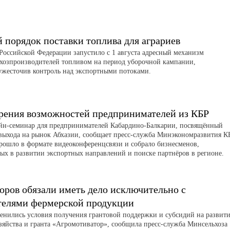
порядок поставки топлива для аграриев
Российской Федерации запустило с 1 августа адресный механизм
ьхозпроизводителей топливом на период уборочной кампании,
ужесточив контроль над экспортными потоками.
рения возможностей предпринимателей из КБР
айн-семинар для предпринимателей Кабардино-Балкарии, посвящённый
выхода на рынок Абхазии, сообщает пресс-служба Минэкономразвития К
рошло в формате видеоконференцсвязи и собрало бизнесменов,
ых в развитии экспортных направлений и поиске партнёров в регионе.
оров обязали иметь дело исключительно с
телями фермерской продукции
менились условия получения грантовой поддержки и субсидий на развит
зяйства и гранта «Агромотиватор», сообщила пресс-служба Минсельхоза