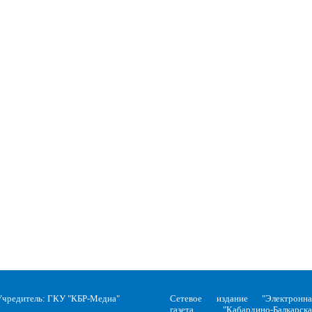
Учредитель: ГКУ "КБР-Медиа"
Сетевое издание "Электронна
газета "Кабардино-Балкарска