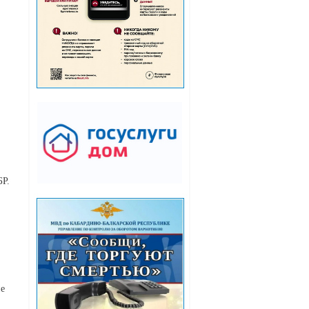
БР.
ие