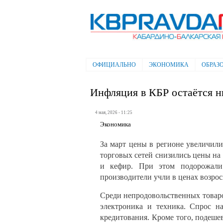
Электронная газета "Кабардино-
Балкарская правда"
ОФИЦИАЛЬНО
ЭКОНОМИКА
ОБРАЗ
Главное меню
Инфляция в КБР остаётся н
4 мая, 2026 - 11:25
Экономика
За март цены в регионе увеличили
торговых сетей снизились цены на
и кефир. При этом подорожали
производители учли в ценах возрос
Среди непродовольственных товаро
электроника и техника. Спрос н
кредитования. Кроме того, подеше