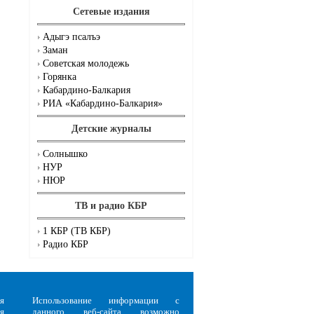
Сетевые издания
Адыгэ псалъэ
Заман
Советская молодежь
Горянка
Кабардино-Балкария
РИА «Кабардино-Балкария»
Детские журналы
Солнышко
НУР
НЮР
ТВ и радио КБР
1 КБР (ТВ КБР)
Радио КБР
я
Использование информации с
я
данного веб-сайта возможно