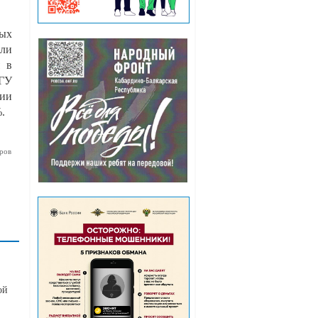
рых
али
я в
 ГУ
сии
.
ров
ой