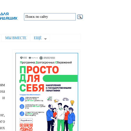
МЫ ВМЕСТЕ
ЕЩЁ
иям
ана
 и
ие,
ого
них