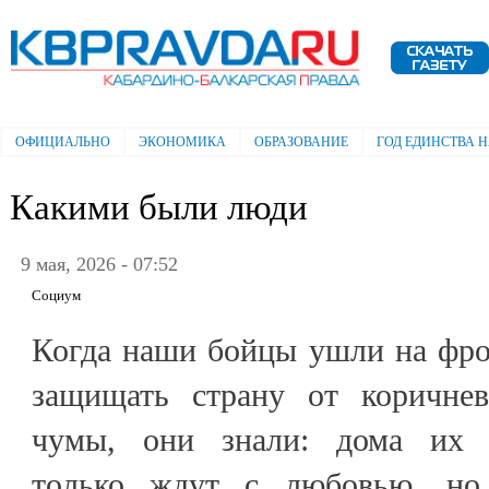
Пе
ос
Электронная газета "Кабардино-
со
Балкарская правда"
ОФИЦИАЛЬНО
ЭКОНОМИКА
ОБРАЗОВАНИЕ
ГОД ЕДИНСТВА 
Главное меню
Какими были люди
9 мая, 2026 - 07:52
Социум
Когда наши бойцы ушли на фр
защищать страну от коричнев
чумы, они знали: дома их 
только ждут с любовью, но