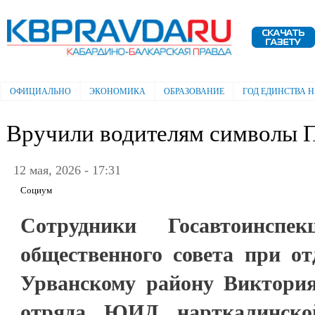
Пе
ос
Электронная газета "Кабардино-
со
Балкарская правда"
ОФИЦИАЛЬНО
ЭКОНОМИКА
ОБРАЗОВАНИЕ
ГОД ЕДИНСТВА 
Главное меню
Вручили водителям символы 
12 мая, 2026 - 17:31
Социум
Сотрудники Госавтоинспек
общественного совета при о
Урванскому району Виктория
отряда ЮИД нарткалинс