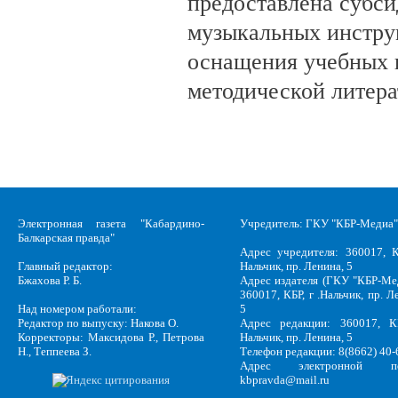
предоставлена субси
музыкальных инстру
оснащения учебных 
методической литера
Электронная газета "Кабардино-
Учредитель: ГКУ "КБР-Медиа"
Балкарская правда"
Адрес учредителя: 360017, К
Главный редактор:
Нальчик, пр. Ленина, 5
Бжахова Р. Б.
Адрес издателя (ГКУ "КБР-Ме
360017, КБР, г .Нальчик, пр. Л
Над номером работали:
5
Редактор по выпуску: Накова О.
Адрес редакции: 360017, КБ
Корректоры: Максидова Р., Петрова
Нальчик, пр. Ленина, 5
Н., Теппеева З.
Телефон редакции: 8(8662) 40-
Адрес электронной по
kbpravda@mail.ru