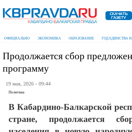
Пе
ос
Электронная газета "Кабардино-
со
Балкарская правда"
ОФИЦИАЛЬНО
ЭКОНОМИКА
ОБРАЗОВАНИЕ
ГОД ЕДИНСТВА 
Главное меню
Продолжается сбор предложе
программу
19 мая, 2026 - 09:44
Политика
В Кабардино-Балкарской респу
стране, продолжается сб
населения в новую народну