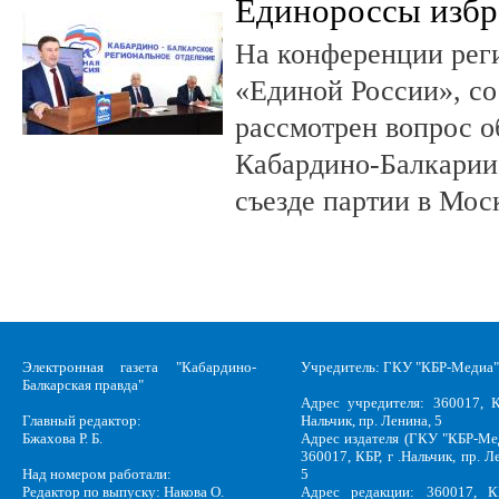
Единороссы избра
На конференции рег
«Единой России», со
рассмотрен вопрос о
Кабардино-Балкарии 
съезде партии в Мос
Электронная газета "Кабардино-
Учредитель: ГКУ "КБР-Медиа"
Балкарская правда"
Адрес учредителя: 360017, К
Главный редактор:
Нальчик, пр. Ленина, 5
Бжахова Р. Б.
Адрес издателя (ГКУ "КБР-Ме
360017, КБР, г .Нальчик, пр. Л
Над номером работали:
5
Редактор по выпуску: Накова О.
Адрес редакции: 360017, КБ