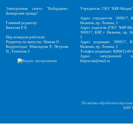
Электронная газета "Кабардино-
Учредитель: ГКУ "КБР-Медиа"
Балкарская правда"
Адрес учредителя: 360017, К
Главный редактор:
Нальчик, пр. Ленина, 5
Бжахова Р. Б.
Адрес издателя (ГКУ "КБР-Ме
360017, КБР, г .Нальчик, пр. Л
Над номером работали:
5
Редактор по выпуску: Накова О.
Адрес редакции: 360017, КБ
Корректоры: Максидова Р., Петрова
Нальчик, пр. Ленина, 5
Н., Теппеева З.
Телефон редакции: 8(8662) 40-
Адрес электронной по
kbpravda@mail.ru
Политика обработки персон
KBP
C