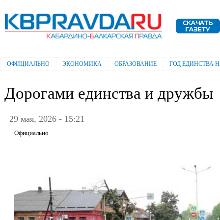
Пе
ос
Электронная газета "Кабардино-
со
Балкарская правда"
ОФИЦИАЛЬНО
ЭКОНОМИКА
ОБРАЗОВАНИЕ
ГОД ЕДИНСТВА 
Главное меню
Дорогами единства и дружбы
29 мая, 2026 - 15:21
Официально