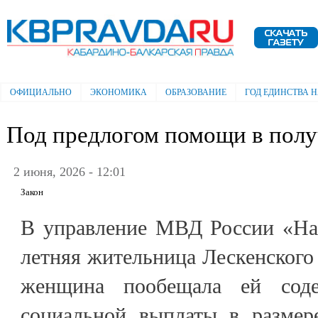
Пе
ос
Электронная газета "Кабардино-
со
Балкарская правда"
ОФИЦИАЛЬНО
ЭКОНОМИКА
ОБРАЗОВАНИЕ
ГОД ЕДИНСТВА 
Главное меню
Под предлогом помощи в полу
2 июня, 2026 - 12:01
Закон
В управление МВД России «Нал
летняя жительница Лескенского
женщина пообещала ей соде
социальной выплаты в размер