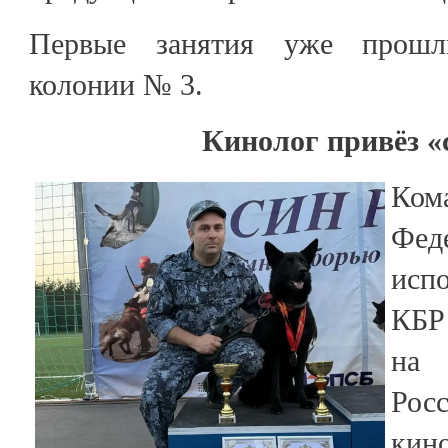
Первые занятия уже прошл
колонии № 3.
Кинолог привёз «
Ко
Фе
исп
КБР
на
Рос
кино