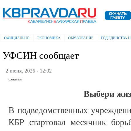
Пе
ос
Электронная газета "Кабардино-
со
Балкарская правда"
ОФИЦИАЛЬНО
ЭКОНОМИКА
ОБРАЗОВАНИЕ
ГОД ЕДИНСТВА 
Главное меню
УФСИН сообщает
2 июня, 2026 - 12:02
Социум
Выбери жи
В подведомственных учрежден
КБР стартовал месячник борь