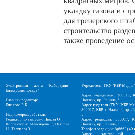
квадратных метров.
укладку газона и ст
для тренерского шта
строительство разде
также проведение о
Электронная газета "Кабардино-
Учредитель: ГКУ "КБР-Медиа"
Балкарская правда"
Адрес учредителя: 360017, К
Главный редактор:
Нальчик, пр. Ленина, 5
Бжахова Р. Б.
Адрес издателя (ГКУ "КБР-Ме
360017, КБР, г .Нальчик, пр. Л
Над номером работали:
5
Редактор по выпуску: Накова О.
Адрес редакции: 360017, КБ
Корректоры: Максидова Р., Петрова
Нальчик, пр. Ленина, 5
Н., Теппеева З.
Телефон редакции: 8(8662) 40-
Адрес электронной по