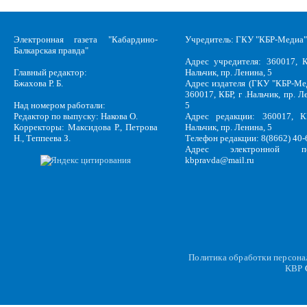
Электронная газета "Кабардино-
Учредитель: ГКУ "КБР-Медиа"
Балкарская правда"
Адрес учредителя: 360017, К
Главный редактор:
Нальчик, пр. Ленина, 5
Бжахова Р. Б.
Адрес издателя (ГКУ "КБР-Ме
360017, КБР, г .Нальчик, пр. Л
Над номером работали:
5
Редактор по выпуску: Накова О.
Адрес редакции: 360017, КБ
Корректоры: Максидова Р., Петрова
Нальчик, пр. Ленина, 5
Н., Теппеева З.
Телефон редакции: 8(8662) 40-
Адрес электронной по
kbpravda@mail.ru
Политика обработки персон
KBP
C