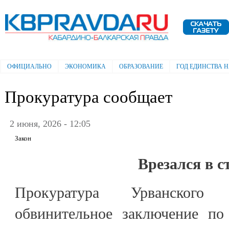
Пе
ос
Электронная газета "Кабардино-
со
Балкарская правда"
ОФИЦИАЛЬНО
ЭКОНОМИКА
ОБРАЗОВАНИЕ
ГОД ЕДИНСТВА 
Главное меню
Прокуратура сообщает
2 июня, 2026 - 12:05
Закон
Врезался в с
Прокуратура Урванского
обвинительное заключение по