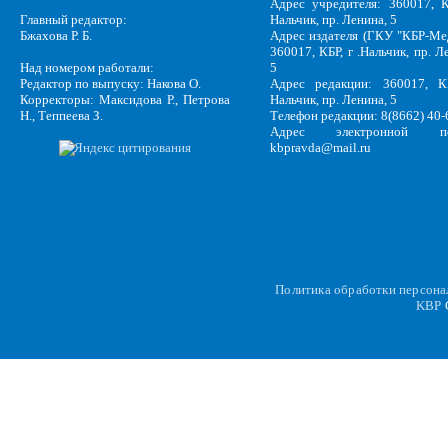
Адрес учредителя: 360017, К
Главный редактор:
Нальчик, пр. Ленина, 5
Бжахова Р. Б.
Адрес издателя (ГКУ "КБР-Ме
360017, КБР, г .Нальчик, пр. Л
Над номером работали:
5
Редактор по выпуску: Накова О.
Адрес редакции: 360017, КБ
Корректоры: Максидова Р., Петрова
Нальчик, пр. Ленина, 5
Н., Теппеева З.
Телефон редакции: 8(8662) 40-
Адрес электронной по
kbpravda@mail.ru
Политика обработки персон
KBP
C