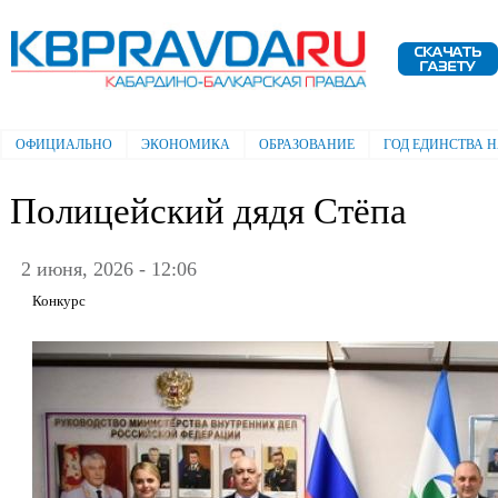
Пе
ос
Электронная газета "Кабардино-
со
Балкарская правда"
ОФИЦИАЛЬНО
ЭКОНОМИКА
ОБРАЗОВАНИЕ
ГОД ЕДИНСТВА 
Главное меню
Полицейский дядя Стёпа
2 июня, 2026 - 12:06
Конкурс