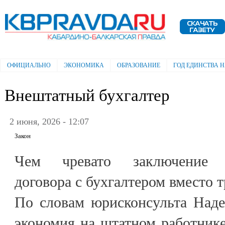
Пе
ос
Электронная газета "Кабардино-
со
Балкарская правда"
ОФИЦИАЛЬНО
ЭКОНОМИКА
ОБРАЗОВАНИЕ
ГОД ЕДИНСТВА 
Главное меню
Внештатный бухгалтер
2 июня, 2026 - 12:07
Закон
Чем чревато заключение гр
договора с бухгалтером вместо 
По словам юрисконсульта Наде
экономия на штатном работнике