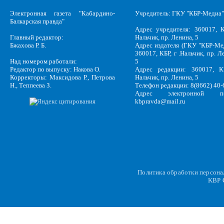
Электронная газета "Кабардино-
Учредитель: ГКУ "КБР-Медиа"
Балкарская правда"
Адрес учредителя: 360017, К
Главный редактор:
Нальчик, пр. Ленина, 5
Бжахова Р. Б.
Адрес издателя (ГКУ "КБР-Ме
360017, КБР, г .Нальчик, пр. Л
Над номером работали:
5
Редактор по выпуску: Накова О.
Адрес редакции: 360017, КБ
Корректоры: Максидова Р., Петрова
Нальчик, пр. Ленина, 5
Н., Теппеева З.
Телефон редакции: 8(8662) 40-
Адрес электронной по
kbpravda@mail.ru
Политика обработки персон
KBP
C