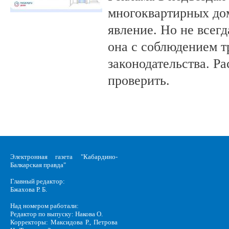
многоквартирных до
явление. Но не всег
она с соблюдением т
законодательства. Ра
проверить.
Электронная газета "Кабардино-
Балкарская правда"
Главный редактор:
Бжахова Р. Б.
Над номером работали:
Редактор по выпуску: Накова О.
Корректоры: Максидова Р., Петрова