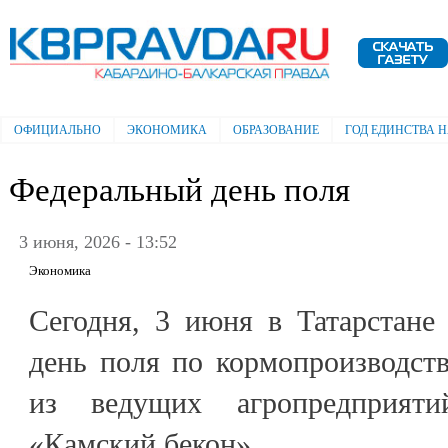
Пе
ос
Электронная газета "Кабардино-
со
Балкарская правда"
ОФИЦИАЛЬНО
ЭКОНОМИКА
ОБРАЗОВАНИЕ
ГОД ЕДИНСТВА 
Главное меню
Федеральный день поля
3 июня, 2026 - 13:52
Экономика
Сегодня, 3 июня в Татарстане
день поля по кормопроизводст
из ведущих агропредприя
«Камский бекон».