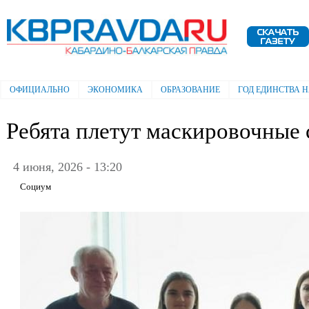
Пе
ос
Электронная газета "Кабардино-
со
Балкарская правда"
ОФИЦИАЛЬНО
ЭКОНОМИКА
ОБРАЗОВАНИЕ
ГОД ЕДИНСТВА 
Главное меню
Ребята плетут маскировочные 
4 июня, 2026 - 13:20
Социум