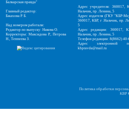
Балкарская правда"
Адрес учредителя: 360017, К
Главный редактор:
Нальчик, пр. Ленина, 5
Бжахова Р. Б.
Адрес издателя (ГКУ "КБР-Ме
360017, КБР, г .Нальчик, пр. Л
Над номером работали:
5
Редактор по выпуску: Накова О.
Адрес редакции: 360017, КБ
Корректоры: Максидова Р., Петрова
Нальчик, пр. Ленина, 5
Н., Теппеева З.
Телефон редакции: 8(8662) 40-
Адрес электронной по
kbpravda@mail.ru
Политика обработки персон
KBP
C