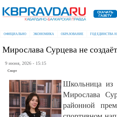
Пе
ос
Электронная газета "Кабардино-
со
Балкарская правда"
ОФИЦИАЛЬНО
ЭКОНОМИКА
ОБРАЗОВАНИЕ
ГОД ЕДИНСТВА 
Главное меню
Мирослава Сурцева не создаёт
9 июня, 2026 - 15:15
Спорт
Школьница из с
Мирослава Сур
районной пре
спортивном нап