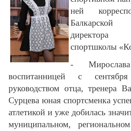
ней корреспо
Балкарской 
директора
спортшколы «Ко
- Мирослав
воспитанницей с сентяб
руководством отца, тренера В
Сурцева юная спортсменка успе
атлетикой и уже добилась значи
муниципальном, регионально