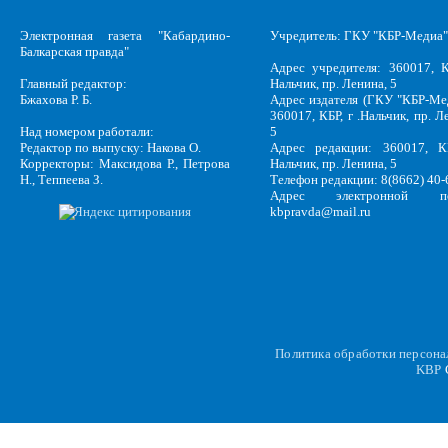
Электронная газета "Кабардино-
Учредитель: ГКУ "КБР-Медиа"
Балкарская правда"
Адрес учредителя: 360017, К
Главный редактор:
Нальчик, пр. Ленина, 5
Бжахова Р. Б.
Адрес издателя (ГКУ "КБР-Ме
360017, КБР, г .Нальчик, пр. Л
Над номером работали:
5
Редактор по выпуску: Накова О.
Адрес редакции: 360017, КБ
Корректоры: Максидова Р., Петрова
Нальчик, пр. Ленина, 5
Н., Теппеева З.
Телефон редакции: 8(8662) 40-
Адрес электронной по
kbpravda@mail.ru
Политика обработки персон
KBP
C