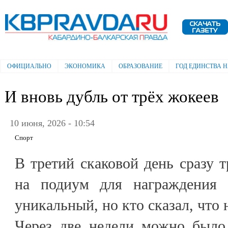
Пе
ос
Электронная газета "Кабардино-
со
Балкарская правда"
ОФИЦИАЛЬНО
ЭКОНОМИКА
ОБРАЗОВАНИЕ
ГОД ЕДИНСТВА 
Главное меню
И вновь дубль от трёх жокеев
10 июня, 2026 - 10:54
Спорт
В третий скаковой день сразу 
на подиум для награждения 
уникальный, но кто сказал, что
Через две недели можно было 