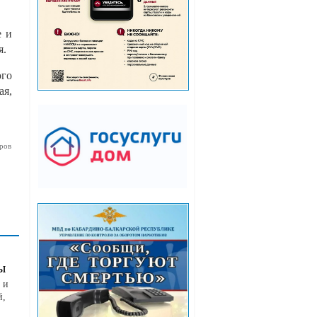
е и
я.
ого
ая,
ров
ы
 и
й,