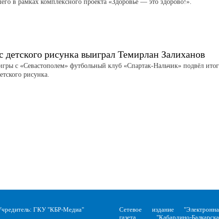
его в рамках комплексного проекта «Здоровье — это здорово!».
с детского рисунка выиграл Темирлан Залиханов
игры с «Севастополем» футбольный клуб «Спартак-Нальчик» подвёл ито
етского рисунка.
Учредитель: ГКУ "КБР-Медиа"
Сетевое издание "Электронна
газета "Кабардино-Балкарска