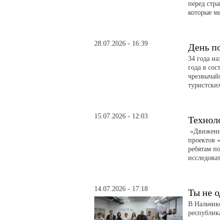
перед стр
которые м
28.07.2026 - 16:39
День п
34 года н
года в сос
чрезвычай
туристски
15.07.2026 - 12:03
Технол
«Движение
проектов 
ребятам по
исследоват
14.07.2026 - 17:18
Ты не о
В Нальчик
республик