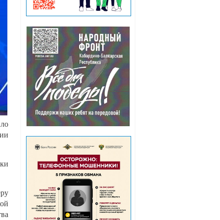
ило
ции
ки
еру
кой
тва