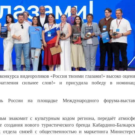
конкурса видеороликов «Россия твоими глазами!» высоко оцен
ечатления сильнее слов!» и присудила победу в номина
нь России на площадке Международного форума-выстав
ьм знакомит с культурным кодом региона, передаёт атмосф
е создания нового туристического бренда Кабардино-Балкарс
к отдела связей с общественностью и маркетинга Министерс