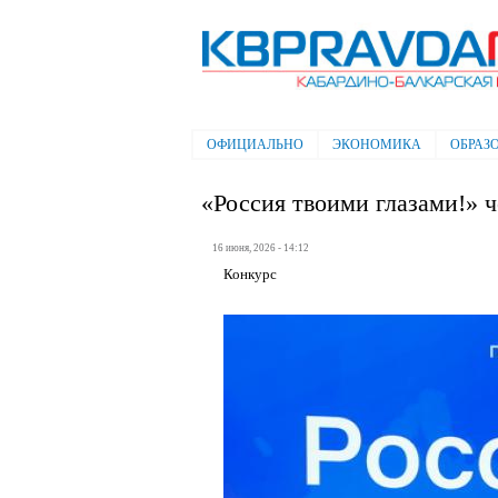
Электронная газета "Кабардино-
Балкарская правда"
ОФИЦИАЛЬНО
ЭКОНОМИКА
ОБРАЗ
Главное меню
«Россия твоими глазами!» 
16 июня, 2026 - 14:12
Конкурс