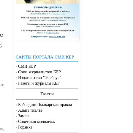
92
5
САЙТЫ ПОРТАЛА СМИ КБР
СМИ КБР
Союз журналистов КБР
Издательство "Эльбрус"
Газеты и журналы КБР
ит
Газеты
Кабардино-Балкарская правда
Адыгэ псалъэ
Заман
Советская молодежь
Горянка
н»,