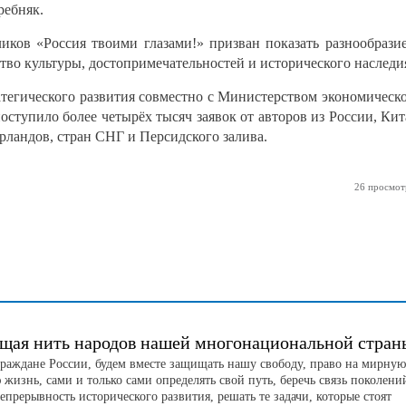
ребняк.
ков «Россия твоими глазами!» призван показать разнообрази
тво культуры, достопримечательностей и исторического наследи
тегического развития совместно с Министерством экономическ
оступило более четырёх тысяч заявок от авторов из России, Кит
рландов, стран СНГ и Персидского залива.
26 просмот
щая нить народов нашей многонациональной стран
граждане России, будем вместе защищать нашу свободу, право на мирную
жизнь, сами и только сами определять свой путь, беречь связь поколени
непрерывность исторического развития, решать те задачи, которые стоят