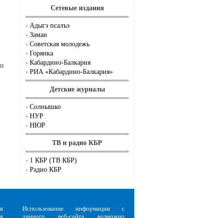
Сетевые издания
Адыгэ псалъэ
Заман
Советская молодежь
Горянка
Кабардино-Балкария
ги
РИА «Кабардино-Балкария»
Детские журналы
Солнышко
НУР
НЮР
ТВ и радио КБР
1 КБР (ТВ КБР)
Радио КБР
я
Использование информации с
я
данного веб-сайта возможно