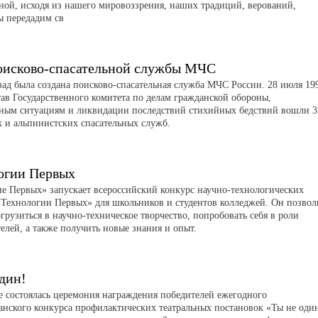
аной, исходя из нашего мировоззрения, наших традиций, верований,
ы передадим св
оисково-спасательной службы МЧС
азад была создана поисково-спасательная служба МЧС России. 28 июля 19
тав Государственного комитета по делам гражданской обороны,
ным ситуациям и ликвидации последствий стихийных бедствий вошли 3
х и альпинистских спасательных служб.
огии Первых
 Первых» запускает всероссийский конкурс научно-технологических
«Технологии Первых» для школьников и студентов колледжей. Он позвол
грузиться в научно-техническое творчество, попробовать себя в роли
елей, а также получить новые знания и опыт.
дин!
е состоялась церемония награждения победителей ежегодного
анского конкурса профилактических театральных постановок «Ты не оди