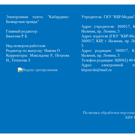
Электронная газета "Кабардино-
Учредитель: ГКУ "КБР-Медиа"
Балкарская правда"
Адрес учредителя: 360017, К
Главный редактор:
Нальчик, пр. Ленина, 5
Бжахова Р. Б.
Адрес издателя (ГКУ "КБР-Ме
360017, КБР, г .Нальчик, пр. Л
Над номером работали:
5
Редактор по выпуску: Накова О.
Адрес редакции: 360017, КБ
Корректоры: Максидова Р., Петрова
Нальчик, пр. Ленина, 5
Н., Теппеева З.
Телефон редакции: 8(8662) 40-
Адрес электронной по
kbpravda@mail.ru
Политика обработки персон
KBP
C