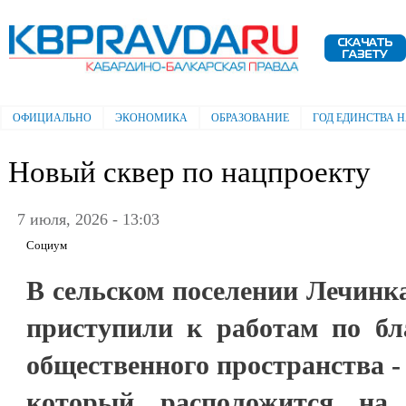
Пе
ос
Электронная газета "Кабардино-
со
Балкарская правда"
ОФИЦИАЛЬНО
ЭКОНОМИКА
ОБРАЗОВАНИЕ
ГОД ЕДИНСТВА 
Главное меню
Новый сквер по нацпроекту
7 июля, 2026 - 13:03
Социум
В сельском поселении Лечинк
приступили к работам по бла
общественного пространства -
который расположится на 