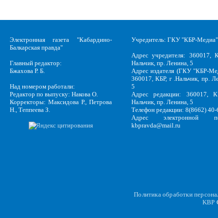
Электронная газета "Кабардино-
Учредитель: ГКУ "КБР-Медиа"
Балкарская правда"
Адрес учредителя: 360017, К
Главный редактор:
Нальчик, пр. Ленина, 5
Бжахова Р. Б.
Адрес издателя (ГКУ "КБР-Ме
360017, КБР, г .Нальчик, пр. Л
Над номером работали:
5
Редактор по выпуску: Накова О.
Адрес редакции: 360017, КБ
Корректоры: Максидова Р., Петрова
Нальчик, пр. Ленина, 5
Н., Теппеева З.
Телефон редакции: 8(8662) 40-
Адрес электронной по
kbpravda@mail.ru
Политика обработки персон
KBP
C