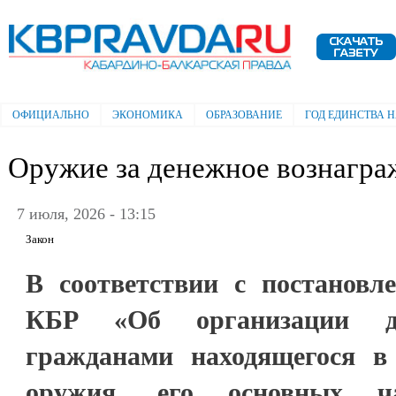
Пе
ос
Электронная газета "Кабардино-
со
Балкарская правда"
ОФИЦИАЛЬНО
ЭКОНОМИКА
ОБРАЗОВАНИЕ
ГОД ЕДИНСТВА 
Главное меню
Оружие за денежное вознагра
7 июля, 2026 - 13:15
Закон
В соответствии с постановл
КБР «Об организации до
гражданами находящегося в
оружия, его основных час