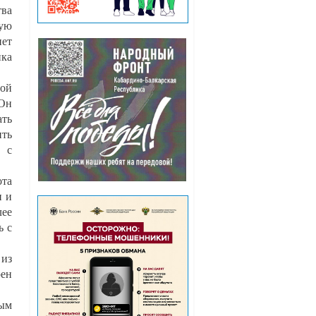
ва
ную
нет
нка
ной
 Он
ать
ить
в с
ота
и и
лее
ь с
 из
ен
вым