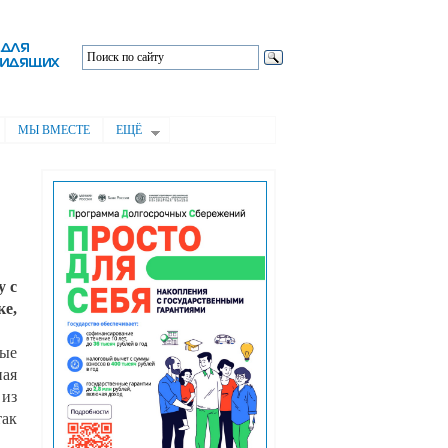
МЫ ВМЕСТЕ
ЕЩЁ
у с
ке,
рые
ная
 из
так