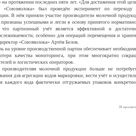
на протяжении последних пяти лет. «Для достижения этой цел
е «Союзмолока» был проведён эксперимент по переходу 
ции. В нём приняли участие производители молочной продук
 признаны успешными и легли в основу принятого нормативн
, что партионный учёт является эффективной и достаточ
ослеживаемости, особенно для операций перемещения и хране
директор «Союзмолока» Артём Белов.
оль на уровне производственной партии обеспечивает необходи
отери качества мониторинга, при этом многократно сокра
елей и логистических операторов.
о производителям молочной продукции больше не потребуе
вания для агрегации кодов маркировки, вести учёт и осуществл
ем каждого кода фактически отгружаемых упаковок конкретн
38 просмот