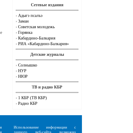
Сетевые издания
Адыгэ псалъэ
Заман
Советская молодежь
Горянка
ие
Кабардино-Балкария
РИА «Кабардино-Балкария»
Детские журналы
Солнышко
НУР
НЮР
ТВ и радио КБР
1 КБР (ТВ КБР)
Радио КБР
я
Использование информации с
я
данного веб-сайта возможно