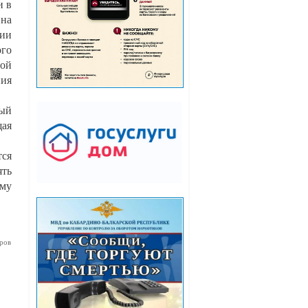
и в
на
ции
ого
ной
ния
мый
щая
тся
ять
ому
ров