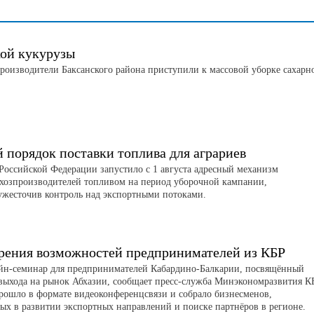
кой кукурузы
роизводители Баксанского района приступили к массовой уборке сахарн
порядок поставки топлива для аграриев
Российской Федерации запустило с 1 августа адресный механизм
ьхозпроизводителей топливом на период уборочной кампании,
ужесточив контроль над экспортными потоками.
рения возможностей предпринимателей из КБР
айн-семинар для предпринимателей Кабардино-Балкарии, посвящённый
выхода на рынок Абхазии, сообщает пресс-служба Минэкономразвития К
рошло в формате видеоконференцсвязи и собрало бизнесменов,
ых в развитии экспортных направлений и поиске партнёров в регионе.