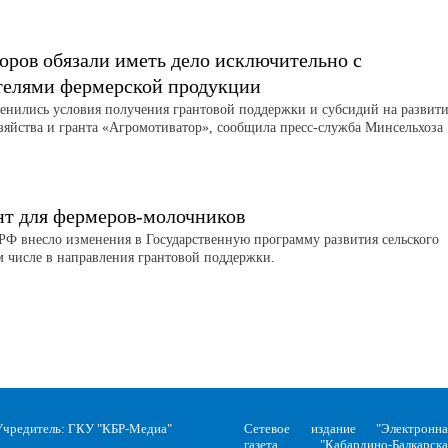
оров обязали иметь дело исключительно с
телями фермерской продукции
менились условия получения грантовой поддержки и субсидий на развит
зяйства и гранта «Агромотиватор», сообщила пресс-служба Минсельхоза
нт для фермеров-молочников
РФ внесло изменения в Государственную программу развития сельского
ом числе в направления грантовой поддержки.
Учредитель: ГКУ "КБР-Медиа"
Сетевое издание "Электронна
газета "Кабардино-Балкарска