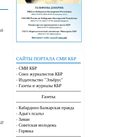
ой
САЙТЫ ПОРТАЛА СМИ КБР
СМИ КБР
Союз журналистов КБР
Издательство "Эльбрус"
Газеты и журналы КБР
Газеты
Кабардино-Балкарская правда
Адыгэ псалъэ
Заман
БР.
Советская молодежь
Горянка