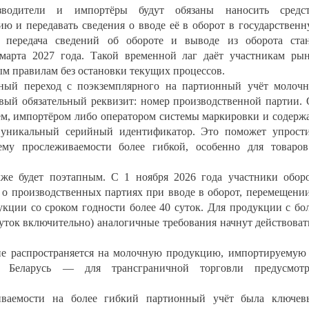
зводители и импортёры будут обязаны наносить средст
ю и передавать сведения о вводе её в оборот в государствен
 передача сведений об обороте и выводе из оборота ста
марта 2027 года. Такой временной лаг даёт участникам ры
ым правилам без остановки текущих процессов.
нный переход с поэкземплярного на партионный учёт молоч
овый обязательный реквизит: номер производственной партии.
ем, импортёром либо оператором системы маркировки и содерж
и уникальный серийный идентификатор. Это поможет упрост
ему прослеживаемости более гибкой, особенно для товаро
кже будет поэтапным. С 1 ноября 2026 года участники обор
 о производственных партиях при вводе в оборот, перемещени
кции со сроком годности более 40 суток. Для продукции с бо
суток включительно) аналогичные требования начнут действоват
не распространяется на молочную продукцию, импортируемую
 Беларусь — для трансграничной торговли предусмотр
иваемости на более гибкий партионный учёт была ключе