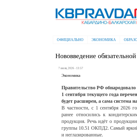
Электронная газета "Кабардино-
Балкарская правда"
ОФИЦИАЛЬНО
ЭКОНОМИКА
ОБРАЗ
Главное меню
Нововведение обязательно
7 июля, 2026 - 13:57
Экономика
Правительство РФ обнародовало п
1 сентября текущего года переч
будет расширен, а сама система 
В частности, с 1 сентября 2026 г
ранее относились к кондитерски
продукция. Речь идёт о продукции
группы 10.51 ОКПД2. Самый яркий
и неглазированные.