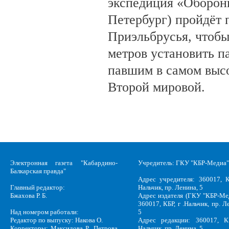
экспедиция «Оборонн
Петербург) пройдёт 
Приэльбрусья, чтобы
метров установить п
павшим в самом выс
Второй мировой.
Электронная газета "Кабардино-
Учредитель: ГКУ "КБР-Медиа"
Балкарская правда"
Адрес учредителя: 360017, К
Главный редактор:
Нальчик, пр. Ленина, 5
Бжахова Р. Б.
Адрес издателя (ГКУ "КБР-Ме
360017, КБР, г .Нальчик, пр. Л
Над номером работали:
5
Редактор по выпуску: Накова О.
Адрес редакции: 360017, КБ
Корректоры: Максидова Р., Петрова
Нальчик, пр. Ленина, 5