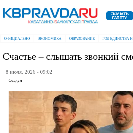
Пе
ос
Электронная газета "Кабардино-
со
Балкарская правда"
ОФИЦИАЛЬНО
ЭКОНОМИКА
ОБРАЗОВАНИЕ
ГОД ЕДИНСТВА 
Главное меню
Счастье – слышать звонкий см
8 июля, 2026 - 09:02
Социум