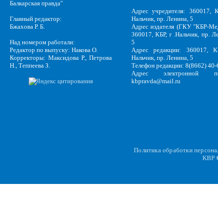
Балкарская правда"
Адрес учредителя: 360017, К
Главный редактор:
Нальчик, пр. Ленина, 5
Бжахова Р. Б.
Адрес издателя (ГКУ "КБР-Ме
360017, КБР, г .Нальчик, пр. Л
Над номером работали:
5
Редактор по выпуску: Накова О.
Адрес редакции: 360017, КБ
Корректоры: Максидова Р., Петрова
Нальчик, пр. Ленина, 5
Н., Теппеева З.
Телефон редакции: 8(8662) 40-
Адрес электронной по
kbpravda@mail.ru
Политика обработки персон
KBP
C