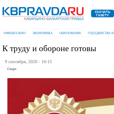
Пе
ос
Электронная газета "Кабардино-
со
Балкарская правда"
ОФИЦИАЛЬНО
ЭКОНОМИКА
ОБРАЗОВАНИЕ
ГОД ЕДИНСТВА 
Главное меню
К труду и обороне готовы
9 сентября, 2020 - 10:15
Спорт