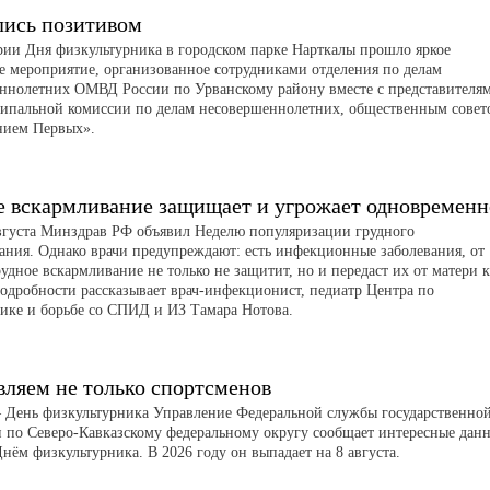
лись позитивом
рии Дня физкультурника в городском парке Нарткалы прошло яркое
е мероприятие, организованное сотрудниками отделения по делам
ннолетних ОМВД России по Урванскому району вместе с представителя
пальной комиссии по делам несовершеннолетних, общественным совет
нием Первых».
е вскармливание защищает и угрожает одновременн
августа Минздрав РФ объявил Неделю популяризации грудного
ания. Однако врачи предупреждают: есть инфекционные заболевания, от
удное вскармливание не только не защитит, но и передаст их от матери к
Подробности рассказывает врач-инфекционист, педиатр Центра по
ике и борьбе со СПИД и ИЗ Тамара Нотова.
вляем не только спортсменов
 – День физкультурника Управление Федеральной службы государственно
и по Северо-Кавказскому федеральному округу сообщает интересные дан
Днём физкультурника. В 2026 году он выпадает на 8 августа.