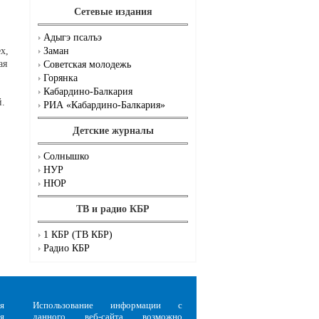
Сетевые издания
Адыгэ псалъэ
Заман
х,
ая
Советская молодежь
Горянка
Кабардино-Балкария
й.
РИА «Кабардино-Балкария»
Детские журналы
Солнышко
НУР
НЮР
ТВ и радио КБР
1 КБР (ТВ КБР)
Радио КБР
я
Использование информации с
я
данного веб-сайта возможно