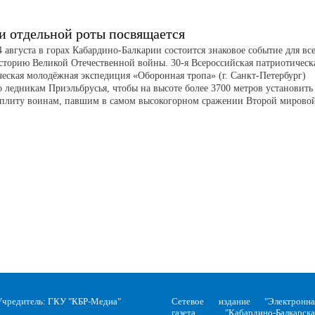
и отдельной роты посвящается
 августа в горах Кабардино-Балкарии состоится знаковое событие для все
историю Великой Отечественной войны. 30-я Всероссийская патриотическ
ческая молодёжная экспедиция «Оборонная тропа» (г. Санкт-Петербург)
о ледникам Приэльбрусья, чтобы на высоте более 3700 метров установить
плиту воинам, павшим в самом высокогорном сражении Второй мирово
Учредитель: ГКУ "КБР-Медиа"
Сетевое издание "Электронна
газета "Кабардино-Балкарска