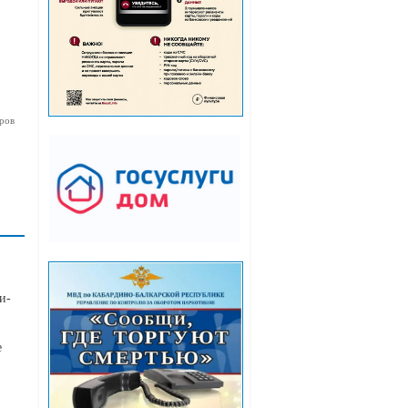
ров
и-
е