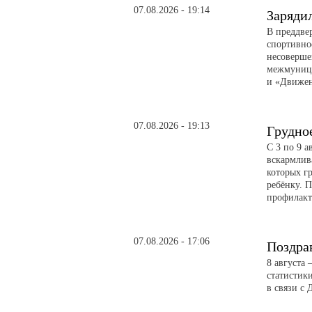
07.08.2026 - 19:14
Заряди
В преддве
спортивно
несоверше
межмуници
и «Движе
07.08.2026 - 19:13
Грудно
С 3 по 9 
вскармлив
которых гр
ребёнку. 
профилакт
07.08.2026 - 17:06
Поздра
8 августа
статистик
в связи с 