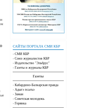
ми
ом
о
САЙТЫ ПОРТАЛА СМИ КБР
СМИ КБР
Союз журналистов КБР
Издательство "Эльбрус"
Газеты и журналы КБР
Газеты
Кабардино-Балкарская правда
Адыгэ псалъэ
й
Заман
ные
Советская молодежь
Горянка