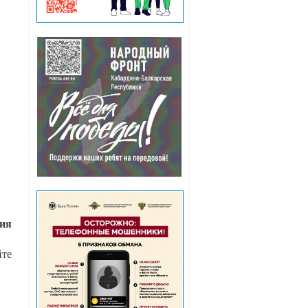
рия
йте