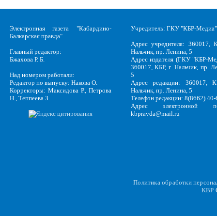
Электронная газета "Кабардино-
Учредитель: ГКУ "КБР-Медиа"
Балкарская правда"
Адрес учредителя: 360017, К
Главный редактор:
Нальчик, пр. Ленина, 5
Бжахова Р. Б.
Адрес издателя (ГКУ "КБР-Ме
360017, КБР, г .Нальчик, пр. Л
Над номером работали:
5
Редактор по выпуску: Накова О.
Адрес редакции: 360017, КБ
Корректоры: Максидова Р., Петрова
Нальчик, пр. Ленина, 5
Н., Теппеева З.
Телефон редакции: 8(8662) 40-
Адрес электронной по
kbpravda@mail.ru
Политика обработки персон
KBP
C