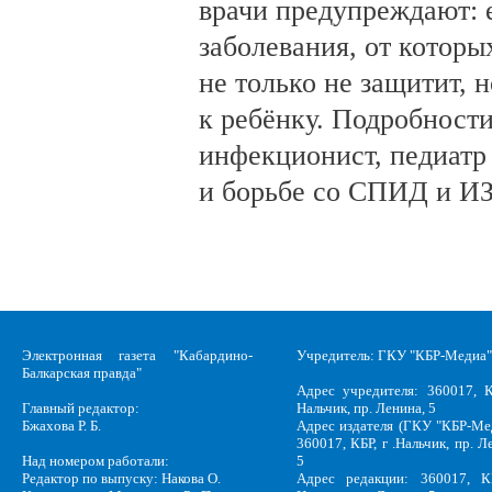
врачи предупреждают:
заболевания, от которы
не только не защитит, н
к ребёнку. Подробности
инфекционист, педиатр
и борьбе со СПИД и ИЗ
Электронная газета "Кабардино-
Учредитель: ГКУ "КБР-Медиа"
Балкарская правда"
Адрес учредителя: 360017, К
Главный редактор:
Нальчик, пр. Ленина, 5
Бжахова Р. Б.
Адрес издателя (ГКУ "КБР-Ме
360017, КБР, г .Нальчик, пр. Л
Над номером работали:
5
Редактор по выпуску: Накова О.
Адрес редакции: 360017, КБ