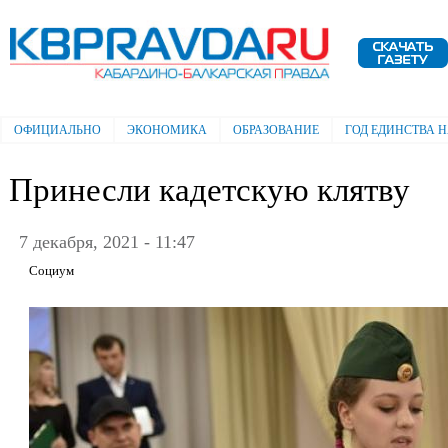
Пе
ос
Электронная газета "Кабардино-
со
Балкарская правда"
ОФИЦИАЛЬНО
ЭКОНОМИКА
ОБРАЗОВАНИЕ
ГОД ЕДИНСТВА 
Главное меню
Принесли кадетскую клятву
7 декабря, 2021 - 11:47
Социум