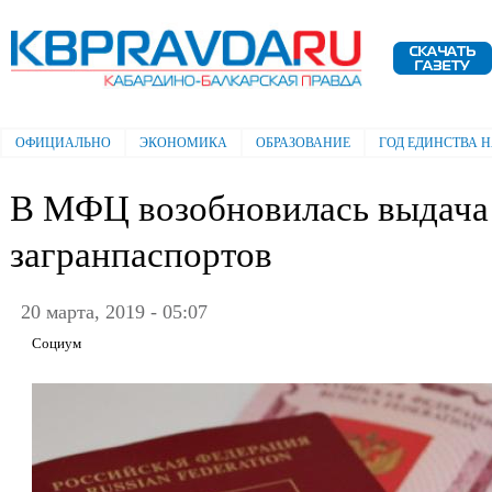
Пе
ос
Электронная газета "Кабардино-
со
Балкарская правда"
ОФИЦИАЛЬНО
ЭКОНОМИКА
ОБРАЗОВАНИЕ
ГОД ЕДИНСТВА 
Главное меню
В МФЦ возобновилась выдача
загранпаспортов
20 марта, 2019 - 05:07
Социум