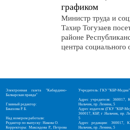
графиком
Министр труда и со
Тахир Тогузаев посе
районе Республикан
центра социального 
Электронная газета "Кабардино-
Учредитель: ГКУ "КБР-Медиа"
Балкарская правда"
Адрес учредителя: 360017, К
Главный редактор:
Нальчик, пр. Ленина, 5
Бжахова Р. Б.
Адрес издателя (ГКУ "КБР-Ме
360017, КБР, г .Нальчик, пр. Л
Над номером работали:
5
Редактор по выпуску: Накова О.
Адрес редакции: 360017, КБ
Корректоры: Максидова Р., Петрова
Нальчик, пр. Ленина, 5