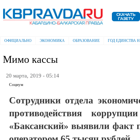
Пе
ос
Электронная газета "Кабардино-
со
Балкарская правда"
ОФИЦИАЛЬНО
ЭКОНОМИКА
ОБРАЗОВАНИЕ
ГОД ЕДИНСТВА 
Главное меню
Мимо кассы
20 марта, 2019 - 05:14
Социум
Сотрудники отдела экономиче
противодействия корруп
«Баксанский» выявили факт п
оператором 65 тысяч рублей.