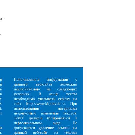
и-
е
я
Использование информации с
я
данного веб-сайта возможно
в
исключительно на следующих
в
условиях: В конце текста
х
необходимо указывать ссылку на
х
сайт http://www.kbpravda.ru. При
.
использовании материалов
Л
недопустимо изменение текстов.
Текст должен копироваться в
первоначальном виде. Не
и
допускается удаление ссылки на
,
данный веб-сайт из текстов