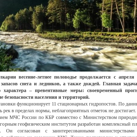
карии весенне-летнее половодье продолжается с апреля
 запасов снега и ледников, а также дождей. Главная задач
 характера – превентивные меры: своевременный прогн
е безопасности населения и территорий.
становки функционирует 11 стационарных гидропостов. По дан
ь рек в пределах нормы, неблагоприятных отметок не достигает.
ением МЧС России по КБР совместно с Министерством природ
огорным геофизическим институтом разработан комплексный п
й. Он согласован с заинтересованными министерствами