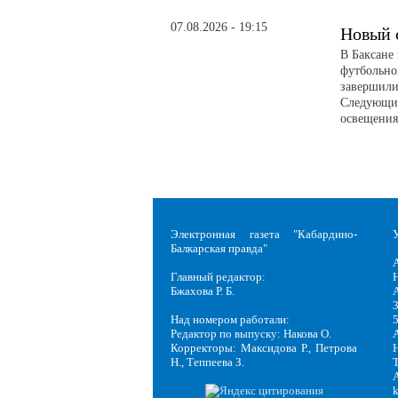
07.08.2026 - 19:15
Новый 
В Баксане
футбольно
завершили
Следующий
освещени
Электронная газета "Кабардино-
Балкарская правда"
Главный редактор:
Н
Бжахова Р. Б.
3
Над номером работали:
Редактор по выпуску: Накова О.
Корректоры: Максидова Р., Петрова
Н
Н., Теппеева З.