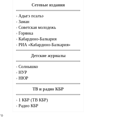
Сетевые издания
Адыгэ псалъэ
Заман
Советская молодежь
Горянка
Кабардино-Балкария
РИА «Кабардино-Балкария»
Детские журналы
Солнышко
НУР
НЮР
ТВ и радио КБР
1 КБР (ТВ КБР)
Радио КБР
го