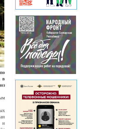
 по
а в
оз
ным
ных
лан
 и