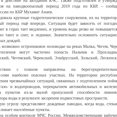
 в действие на заседании КЧС. Также подготовлен и утверж
ов на паводкоопасный период 2019 года по КБР, – сообщ
оссии по КБР Мухамат Анаев.
довала крупные гидротехнические сооружения, их на террито
ый период ещё впереди. Ситуация будет зависеть от погод
ег в горах тает медленно, и уровень воды резко не повышается
но тают и снег, и ледники. Значительно осложнить ситуаци
ных дождей.
 возможно остропиковое половодье на реках Малка, Чегем, Чер
опления могут частично попасть Нальчик и Прохладны
ский, Чегемский, Черекский, Эльбрусский, Зольский, Лескенс
ствии с планом направлены на берегоукрепительны
 семи наиболее опасных участках. На территории республ
вения чрезвычайных ситуаций, связанных с подтоплением пойм
азо- и водопроводов, перекрытием автомобильных и желез
ых пунктов из-за малой пропускной способности ливнев
пора воды в результате засорения подмостовых пространств.
ю угрозу представляют дождевые паводки, когда вода, стека
пливает населённые пункты.
я на особом контроле МЧС России. Межведомственными рабоч