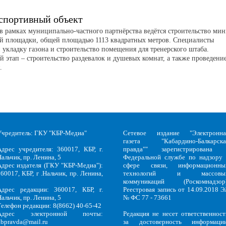
спортивный объект
 в рамках муниципально-частного партнёрства ведётся строительство мин
й площадки, общей площадью 1113 квадратных метров. Специалисты
 укладку газона и строительство помещения для тренерского штаба.
 этап – строительство раздевалок и душевых комнат, а также проведени
я.
Учредитель: ГКУ "КБР-Медиа"
Сетевое издание "Электронна
газета "Кабардино-Балкарска
Адрес учредителя: 360017, КБР, г.
правда"" зарегистрирована 
альчик, пр. Ленина, 5
Федеральной службе по надзору 
Адрес издателя (ГКУ "КБР-Медиа"):
сфере связи, информационны
60017, КБР, г .Нальчик, пр. Ленина,
технологий и массовы
5
коммуникаций (Роскомнадзор)
Адрес редакции: 360017, КБР, г.
Реестровая запись от 14.09.2018 Э
альчик, пр. Ленина, 5
№ ФС 77 - 73661
Телефон редакции: 8(8662) 40-65-42
Адрес электронной почты:
Редакция не несет ответственност
kbpravda@mail.ru
за достоверность информации