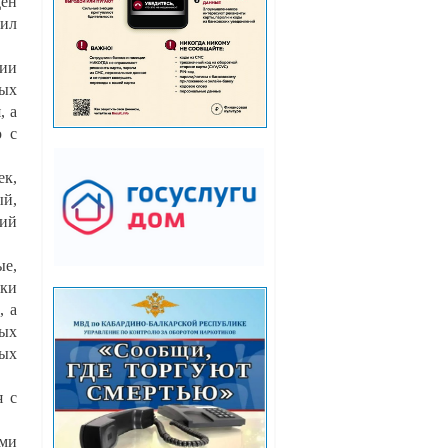
дён
ил
рии
ных
, а
ю с
ек,
й,
кий
е,
ики
, а
ных
ых
я с
ими