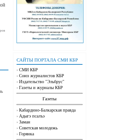
ной
ров
САЙТЫ ПОРТАЛА СМИ КБР
СМИ КБР
Союз журналистов КБР
Издательство "Эльбрус"
Газеты и журналы КБР
мь
Газеты
Кабардино-Балкарская правда
Адыгэ псалъэ
Заман
Советская молодежь
Горянка