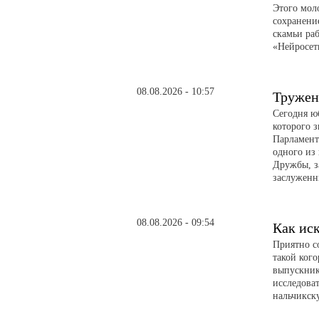
Этого мол
сохранени
скамьи ра
«Нейросет
08.08.2026 - 10:57
Тружен
Сегодня ю
которого з
Парламент
одного из
Дружбы, з
заслуженн
08.08.2026 - 09:54
Как иск
Приятно с
такой ког
выпускник
исследова
нальчикск