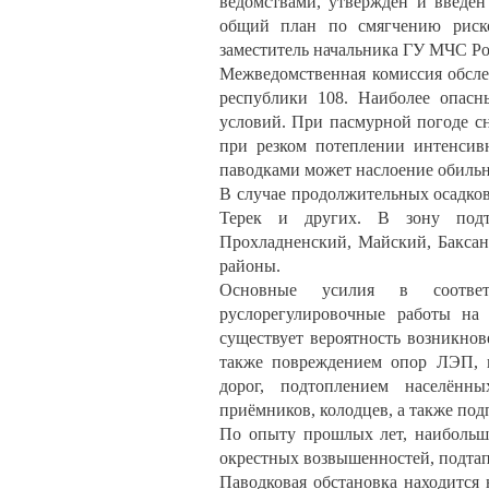
ведомствами, утверждён и введён
общий план по смягчению риск
заместитель начальника ГУ МЧС Р
Межведомственная комиссия обсле
республики 108. Наиболее опасн
условий. При пасмурной погоде сн
при резком потеплении интенсив
паводками может наслоение обиль
В случае продолжительных осадков
Терек и других. В зону подт
Прохладненский, Майский, Баксан
районы.
Основные усилия в соответ
руслорегулировочные работы на
существует вероятность возникно
также повреждением опор ЛЭП, г
дорог, подтоплением населённ
приёмников, колодцев, а также под
По опыту прошлых лет, наибольшу
окрестных возвышенностей, подта
Паводковая обстановка находитс