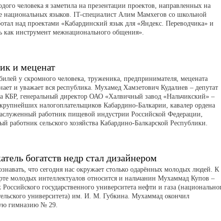
одого человека я заметила на презентации проектов, направленных на
е национальных языков. IT-специалист Алим Мамхегов со школьной
ботал над проектами «Кабардинский язык для «Яндекс. Переводчика» и
ь как инструмент межнационального общения».
ик и меценат
билей у скромного человека, труженика, предпринимателя, мецената
нает и уважает вся республика. Мухамед Хамзетович Кудалиев – депутат
а КБР, генеральный директор ОАО «Халвичный завод «Нальчикский» –
 крупнейших налогоплательщиков Кабардино-Балкарии, кавалер ордена
аслуженный работник пищевой индустрии Российской Федерации,
ый работник сельского хозяйства Кабардино-Балкарской Республики.
атель богатств недр стал дизайнером
ознавать, что сегодня нас окружает столько одарённых молодых людей. К
орте молодых интеллектуалов относится и нальчанин Мухаммад Купов –
 Российского государственного университета нефти и газа (национально
тельского университета) им. И. М. Губкина. Мухаммад окончил
ую гимназию № 29.