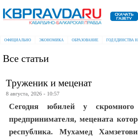
Пе
ос
Электронная газета "Кабардино-
со
Балкарская правда"
ОФИЦИАЛЬНО
ЭКОНОМИКА
ОБРАЗОВАНИЕ
ГОД ЕДИНСТВА 
Главное меню
Все статьи
Труженик и меценат
8 августа, 2026 - 10:57
Сегодня юбилей у скромного 
предпринимателя, мецената котор
республика. Мухамед Хамзетов