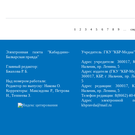
1
2
3
4
5
6
7
8
9
…
сле
Страницы
Электронная газета "Кабардино-
Учредитель: ГКУ "КБР-Медиа"
Балкарская правда"
Адрес учредителя: 360017, К
Главный редактор:
Нальчик, пр. Ленина, 5
Бжахова Р. Б.
Адрес издателя (ГКУ "КБР-Ме
360017, КБР, г .Нальчик, пр. Л
Над номером работали:
5
Редактор по выпуску: Накова О.
Адрес редакции: 360017, КБ
Корректоры: Максидова Р., Петрова
Нальчик, пр. Ленина, 5
Н., Теппеева З.
Телефон редакции: 8(8662) 40-
Адрес электронной по
kbpravda@mail.ru