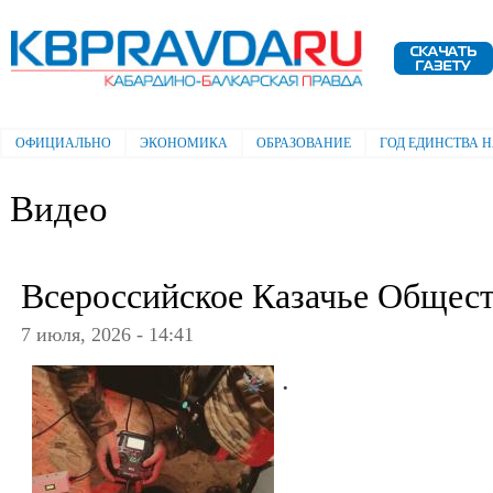
Пе
ос
Электронная газета "Кабардино-
со
Балкарская правда"
ОФИЦИАЛЬНО
ЭКОНОМИКА
ОБРАЗОВАНИЕ
ГОД ЕДИНСТВА 
Главное меню
Видео
Всероссийское Казачье Общес
7 июля, 2026 - 14:41
.