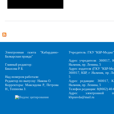
Электронная газета "Кабардино-
Учредитель: ГКУ "КБР-Медиа"
Балкарская правда"
Адрес учредителя: 360017, К
Главный редактор:
Нальчик, пр. Ленина, 5
Бжахова Р. Б.
Адрес издателя (ГКУ "КБР-Ме
360017, КБР, г .Нальчик, пр. Л
Над номером работали:
5
Редактор по выпуску: Накова О.
Адрес редакции: 360017, КБ
Корректоры: Максидова Р., Петрова
Нальчик, пр. Ленина, 5
Н., Теппеева З.
Телефон редакции: 8(8662) 40-
Адрес электронной по
kbpravda@mail.ru