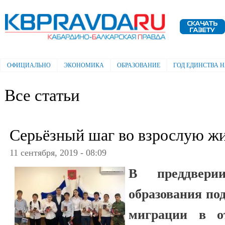
Пе
ос
Электронная газета "Кабардино-
со
Балкарская правда"
ОФИЦИАЛЬНО
ЭКОНОМИКА
ОБРАЗОВАНИЕ
ГОД ЕДИНСТВА 
Главное меню
Все статьи
Серьёзный шаг во взрослую ж
11 сентября, 2019 - 08:09
В преддвери
образования по
миграции в о