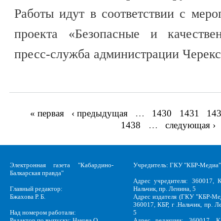
Работы идут в соответствии с мер
проекта «Безопасные и качестве
пресс-служба администрации Черекс
« первая
‹ предыдущая
…
1430
1431
14
Страницы
1438
…
следующая ›
Электронная газета "Кабардино-
Учредитель: ГКУ "КБР-Медиа"
Балкарская правда"
Адрес учредителя: 360017, К
Главный редактор:
Нальчик, пр. Ленина, 5
Бжахова Р. Б.
Адрес издателя (ГКУ "КБР-Ме
360017, КБР, г .Нальчик, пр. Л
Над номером работали:
5
Редактор по выпуску: Накова О.
Адрес редакции: 360017, КБ