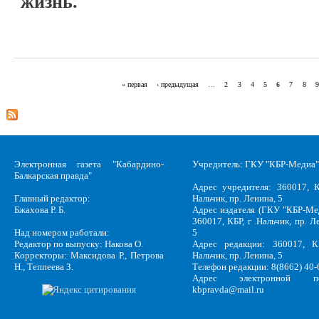
жизнь.
« первая
‹ предыдущая
…
2
3
4
5
6
7
8
9
Страницы
Электронная газета "Кабардино-
Учредитель: ГКУ "КБР-Медиа"
Балкарская правда"
Адрес учредителя: 360017, К
Главный редактор:
Нальчик, пр. Ленина, 5
Бжахова Р. Б.
Адрес издателя (ГКУ "КБР-Ме
360017, КБР, г .Нальчик, пр. Л
Над номером работали:
5
Редактор по выпуску: Накова О.
Адрес редакции: 360017, КБ
Корректоры: Максидова Р., Петрова
Нальчик, пр. Ленина, 5
Н., Теппеева З.
Телефон редакции: 8(8662) 40-
Адрес электронной по
kbpravda@mail.ru