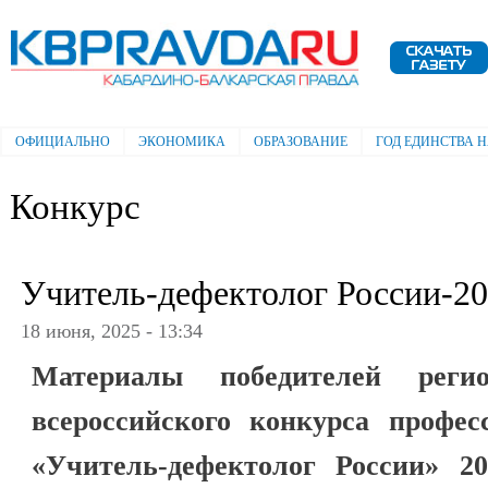
Пе
ос
Электронная газета "Кабардино-
со
Балкарская правда"
ОФИЦИАЛЬНО
ЭКОНОМИКА
ОБРАЗОВАНИЕ
ГОД ЕДИНСТВА 
Главное меню
Конкурс
Учитель-дефектолог России-2
18 июня, 2025 - 13:34
Материалы победителей регио
всероссийского конкурса профес
«Учитель-дефектолог России» 20