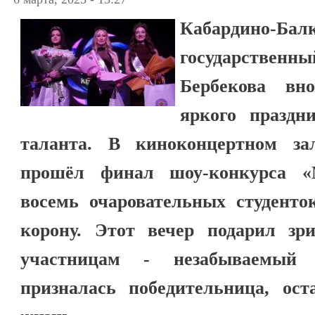
Кабардино-Бал
государственны
Бербекова вн
яркого праздн
таланта. В киноконцертном за
прошёл финал шоу-конкурса «
восемь очаровательных студенто
корону. Этот вечер подарил зр
участницам - незабываемый
призналась победительница, ос