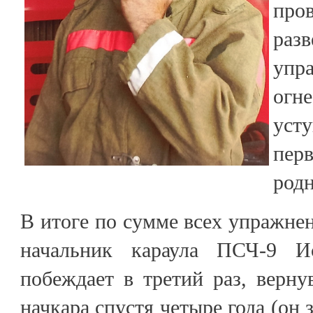
пр
раз
упр
огн
ус
пер
родн
В итоге по сумме всех упражнен
начальник караула ПСЧ-9 И
побеждает в третий раз, верну
начкара спустя четыре года (он 