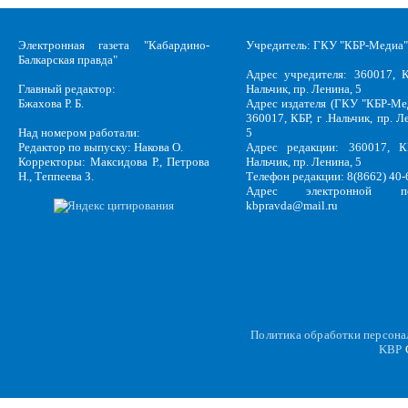
Электронная газета "Кабардино-
Учредитель: ГКУ "КБР-Медиа"
Балкарская правда"
Адрес учредителя: 360017, К
Главный редактор:
Нальчик, пр. Ленина, 5
Бжахова Р. Б.
Адрес издателя (ГКУ "КБР-Ме
360017, КБР, г .Нальчик, пр. Л
Над номером работали:
5
Редактор по выпуску: Накова О.
Адрес редакции: 360017, КБ
Корректоры: Максидова Р., Петрова
Нальчик, пр. Ленина, 5
Н., Теппеева З.
Телефон редакции: 8(8662) 40-
Адрес электронной по
kbpravda@mail.ru
Политика обработки персон
KBP
C