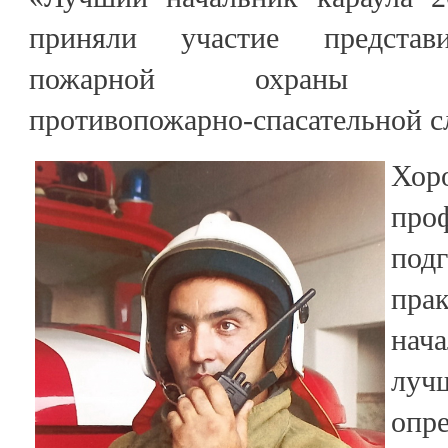
приняли участие представи
пожарной охраны Кабар
противопожарно-спасательной 
Хор
про
под
пр
нач
луч
опр