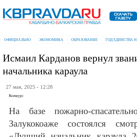
Пе
ос
Электронная газета "Кабардино-
со
Балкарская правда"
ОФИЦИАЛЬНО
ЭКОНОМИКА
ОБРАЗОВАНИЕ
ГОД ЕДИНСТВА 
Главное меню
Исмаил Карданов вернул зван
начальника караула
27 мая, 2025 - 12:28
Конкурс
На базе пожарно-спасате
Залукокоаже состоялся смот
«Лучший начальник караула 2